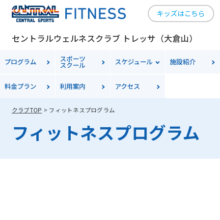
キッズはこちら
For
セントラルウェルネスクラブ トレッサ（大倉山）
foreigners
スポーツ
プログラム
スケジュール
施設紹介
スクール
料金
プラン
利用案内
アクセス
Central
Sports
クラブTOP
フィットネスプログラム
official
フィットネスプログラム
website
is
automatically
translated
into
English.