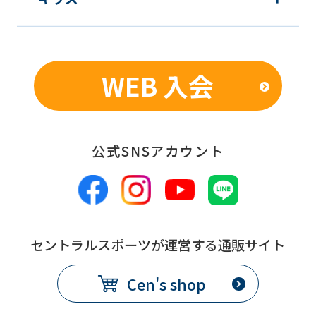
be
translated
mechanically,
WEB 入会
so
it
may
公式SNSアカウント
not
be
an
accurate
translation.
セントラルスポーツが運営する通販サイト
The
Cen's shop
translation
may