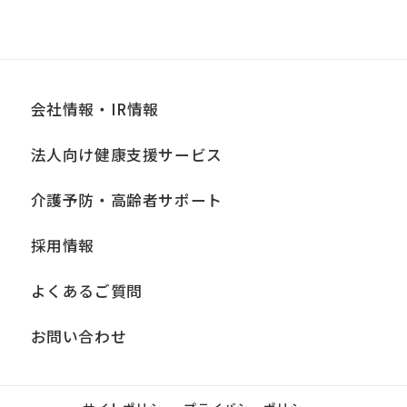
differ
from
the
会社情報・IR情報
original
content.
法人向け健康支援サービス
We
ask
介護予防・高齢者サポート
that
採用情報
you
fully
よくあるご質問
understand
お問い合わせ
this
before
using