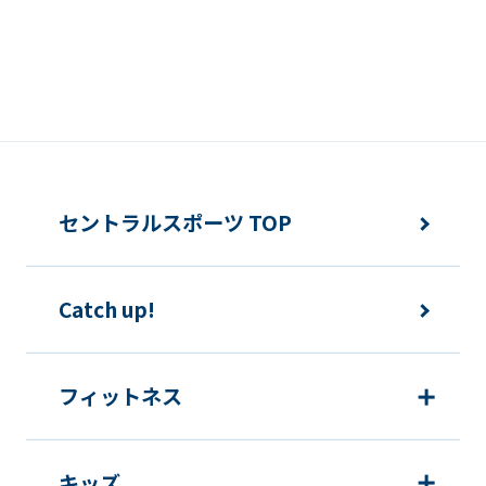
if
you
use
an
automatic
translation
セントラルスポーツ TOP
service,
the
Japanese
Catch up!
version
of
フィットネス
this
website
will
キッズ