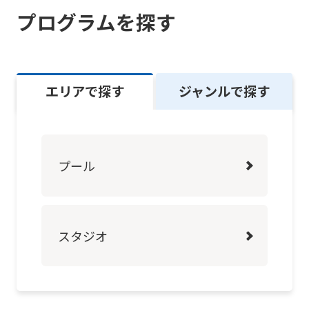
プログラムを探す
Click
the
link
below
エリアで探す
ジャンルで探す
(start
automatic
translation)
プール
to
return
to
スタジオ
the
top
page.
However,