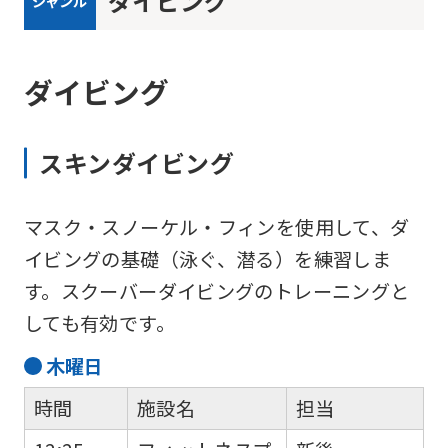
ダイビング
ジャンル
ダイビング
スキンダイビング
For
マスク・スノーケル・フィンを使用して、ダ
foreigners
イビングの基礎（泳ぐ、潜る）を練習しま
す。スクーバーダイビングのトレーニングと
Central
しても有効です。
Sports
木
曜日
official
website
時間
施設名
担当
is