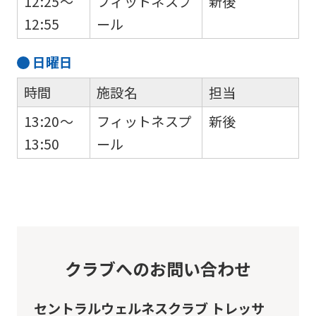
12:25～
フィットネスプ
新後
automatically
12:55
ール
translated
into
日
曜日
English.
時間
施設名
担当
Click
13:20～
フィットネスプ
新後
the
13:50
ール
link
below
(start
automatic
translation)
to
クラブへのお問い合わせ
return
to
セントラルウェルネスクラブ トレッサ