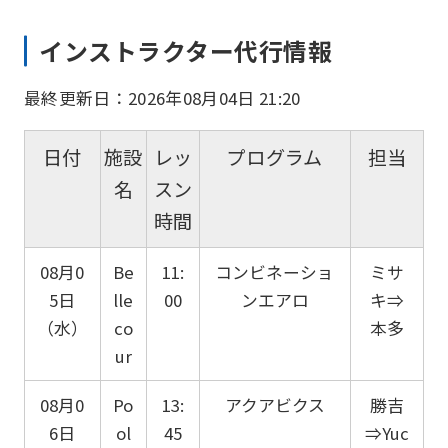
インストラクター代行情報
最終更新日：2026年08月04日 21:20
日付
施設
レッ
プログラム
担当
名
スン
時間
08月0
Be
11:
コンビネーショ
ミサ
5日
lle
00
ンエアロ
キ⇒
（水）
co
本多
ur
08月0
Po
13:
アクアビクス
勝吉
6日
ol
45
⇒Yuc