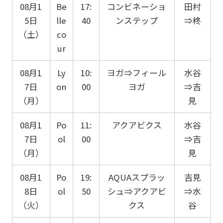
08月1
Be
17:
コンビネーショ
田村
5日
lle
40
ンステップ
⇒柊
（土）
co
ur
08月1
Ly
10:
ヨガ⇒フィール
水谷
7日
on
00
ヨガ
⇒吉
（月）
見
08月1
Po
11:
アクアビクス
水谷
7日
ol
00
⇒吉
（月）
見
08月1
Po
19:
AQUAスプラッ
吉見
8日
ol
50
シュ⇒アクアビ
⇒水
（火）
クス
谷