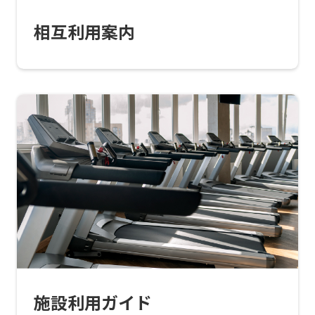
translation
相互利用案内
service,
the
Japanese
version
of
this
website
will
be
translated
mechanically,
so
施設利用ガイド
it