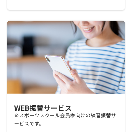
may
not
be
an
accurate
translation.
The
translation
may
differ
from
WEB振替サービス
the
※スポーツスクール会員様向けの練習振替サ
original
ービスです。
content.