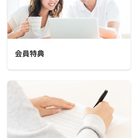
Central
Sports
official
website
is
会員特典
automatically
translated
into
English.
Click
the
link
below
(start