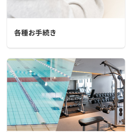
automatic
translation)
to
各種お手続き
return
to
the
top
page.
However,
if
you
use
an
automatic