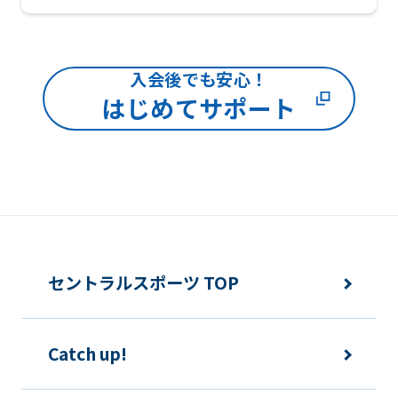
We
ask
that
入会後でも安心！
you
はじめてサポート
fully
understand
this
before
using
the
セントラルスポーツ TOP
service.
Catch up!
Automatic translation