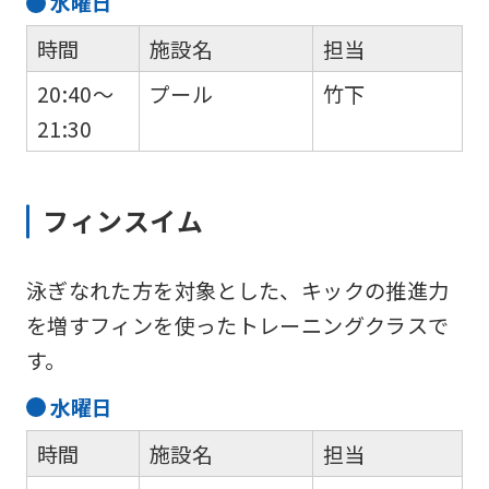
水
曜日
時間
施設名
担当
20:40～
プール
竹下
21:30
フィンスイム
泳ぎなれた方を対象とした、キックの推進力
を増すフィンを使ったトレーニングクラスで
す。
For
水
曜日
foreigners
時間
施設名
担当