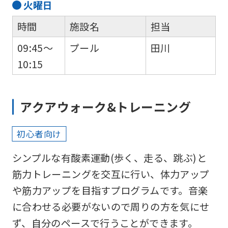
火
曜日
automatic
translation)
時間
施設名
担当
to
09:45～
プール
田川
return
10:15
to
the
アクアウォーク&トレーニング
top
page.
初心者向け
However,
if
シンプルな有酸素運動(歩く、走る、跳ぶ)と
you
筋力トレーニングを交互に行い、体力アップ
use
や筋力アップを目指すプログラムです。音楽
an
に合わせる必要がないので周りの方を気にせ
automatic
ず、自分のペースで行うことができます。