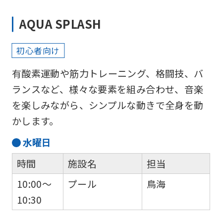
We
AQUA SPLASH
ask
that
初心者向け
you
fully
有酸素運動や筋力トレーニング、格闘技、バ
understand
ランスなど、様々な要素を組み合わせ、音楽
this
を楽しみながら、シンプルな動きで全身を動
before
かします。
using
水
曜日
the
時間
施設名
担当
service.
10:00～
プール
鳥海
Automatic translation
10:30