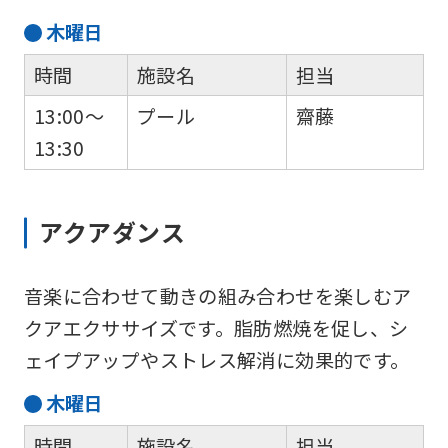
translation
木
曜日
service,
時間
施設名
担当
the
Japanese
13:00～
プール
齋藤
version
13:30
of
this
アクアダンス
website
will
音楽に合わせて動きの組み合わせを楽しむア
be
クアエクササイズです。脂肪燃焼を促し、シ
translated
ェイプアップやストレス解消に効果的です。
mechanically,
so
木
曜日
it
時間
施設名
担当