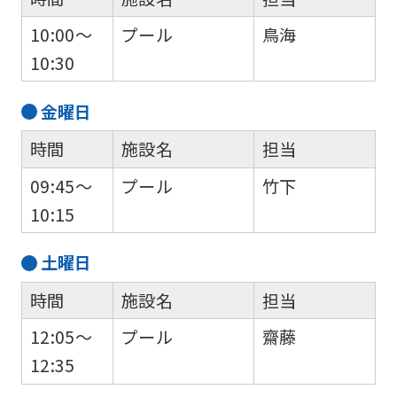
may
10:00～
プール
鳥海
not
10:30
be
an
金
曜日
accurate
時間
施設名
担当
translation.
The
09:45～
プール
竹下
translation
10:15
may
土
曜日
differ
from
時間
施設名
担当
the
12:05～
プール
齋藤
original
12:35
content.