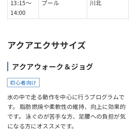
13:15～
プール
川北
Central
14:00
Sports
official
website
アクアエクササイズ
is
automatically
translated
アクアウォーク＆ジョグ
into
English.
初心者向け
Click
水の中で走る動作を中心に行うプログラムで
the
す。 脂肪燃焼や柔軟性の維持、向上に効果的
link
です。 泳ぐのが苦手な方、足腰への負担が気
below
になる方にオススメです。
(start