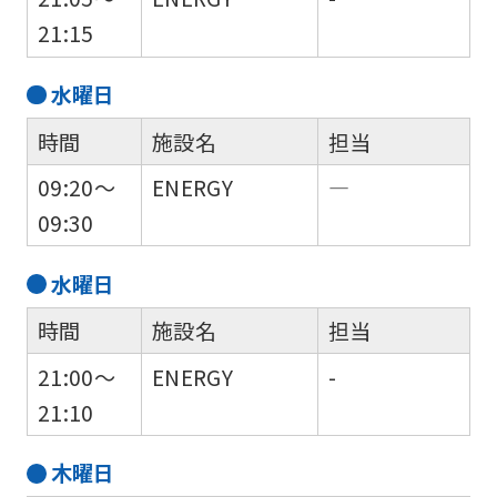
English.
21:15
Click
the
水
曜日
link
時間
施設名
担当
below
(start
09:20～
ENERGY
―
automatic
09:30
translation)
水
曜日
to
return
時間
施設名
担当
to
21:00～
ENERGY
-
the
21:10
top
page.
木
曜日