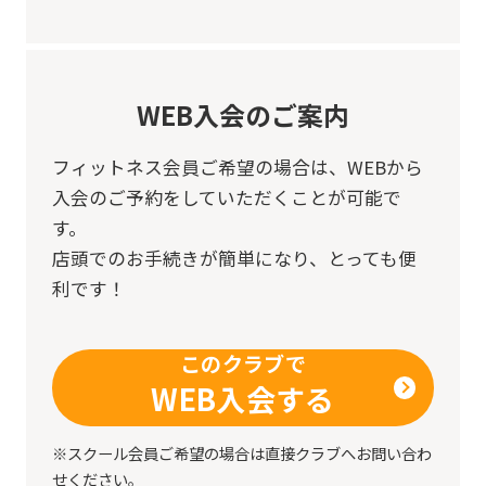
may
differ
from
the
WEB入会のご案内
original
フィットネス会員ご希望の場合は、
WEBから
content.
入会のご予約をしていただくことが可能で
We
す。
ask
店頭でのお手続きが簡単になり、とっても便
that
利です！
you
fully
このクラブで
understand
WEB入会する
this
before
※スクール会員ご希望の場合は直接クラブへお問い合わ
せください。