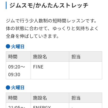
ジムスモ/かんたんストレッチ
For
ジムで行う少人数制の短時間レッスンです。
体の状態に合わせて、ゆっくりと気持ちよく
foreigners
全身を伸ばしていきます。
火
曜日
Central
Sports
時間
施設名
担当
official
09:20～
FINE
website
09:30
is
automatically
火
曜日
translated
時間
施設名
担当
into
21:05～
ENERGY
-