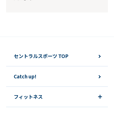
using
the
service.
Automatic translation
セントラルスポーツ TOP
Catch up!
フィットネス