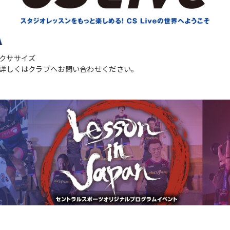
However, if you use an automatic
translation service, the Japanese
version of this website will be
translated mechanically, so it may
not be an accurate translation.
The translation may differ from the
クササイズ
original content. We ask that you
詳しくはクラブへお問い合わせください。
fully understand this before using
the service.
Automatic translation start