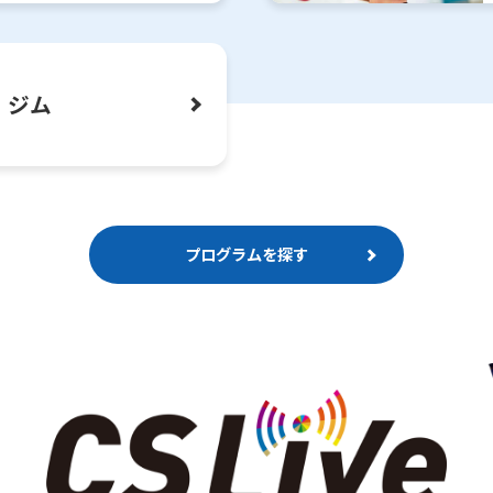
ジム
プログラムを探す
For foreigners
Central Sports official website is
automatically translated into
English. Click the link below (start
automatic translation) to return to
the top page.