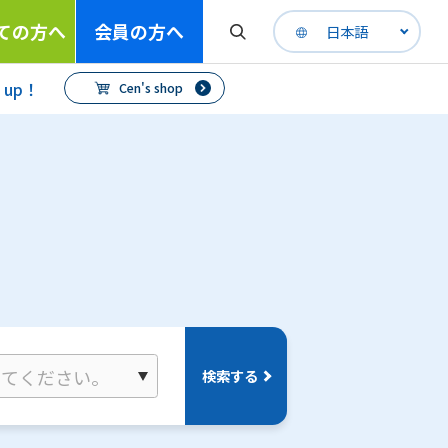
ての方へ
会員の方へ
日本語
h up！
Cen's shop
検索する