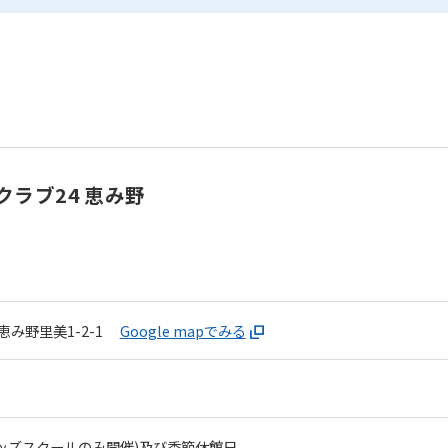
ラブ24 恵み野
み野里美1-2-1
Google mapでみる
ッズスクールのみ開催)及び季節休館日