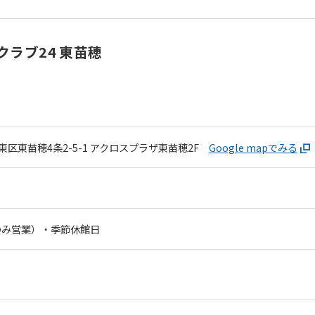
ラブ24 東苗穂
区東苗穂4条2-5-1
アクロスプラザ東苗穂2F
Google mapでみる
For foreigners
のみ営業）・季節休館日
Central Sports official website is
automatically translated into
English. Click the link below (start
automatic translation) to return to
the top page.