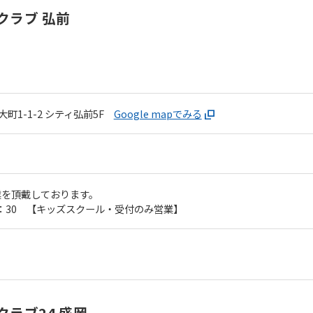
However, if you use an automatic
クラブ 弘前
translation service, the Japanese
version of this website will be
translated mechanically, so it may
not be an accurate translation.
The translation may differ from the
original content. We ask that you
fully understand this before using
町1-1-2
シティ弘前5F
Google mapでみる
the service.
Automatic translation start
業を頂戴しております。
8：30 【キッズスクール・受付のみ営業】
ラブ24 盛岡