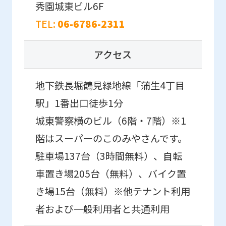
秀園城東ビル6F
We
TEL:
06-6786-2311
ask
that
アクセス
you
fully
地下鉄長堀鶴見緑地線「蒲生4丁目
understand
駅」1番出口徒歩1分
this
城東警察横のビル（6階・7階）※1
before
階はスーパーのこのみやさんです。
using
駐車場137台（3時間無料）、自転
the
車置き場205台（無料）、バイク置
service.
き場15台（無料）※他テナント利用
Automatic translation
者および一般利用者と共通利用