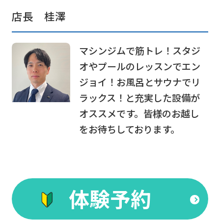
automatic
店長 桂澤
translation)
to
マシンジムで筋トレ！スタジ
return
オやプールのレッスンでエン
to
ジョイ！お風呂とサウナでリ
the
ラックス！と充実した設備が
top
オススメです。皆様のお越し
page.
をお待ちしております。
However,
if
you
use
体験予約
an
automatic