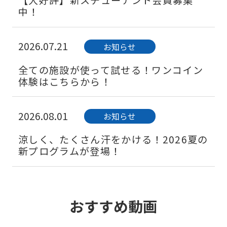
【大好評】新スチューデント会員募集
中！
2026.07.21
お知らせ
全ての施設が使って試せる！ワンコイン
体験はこちらから！
2026.08.01
お知らせ
涼しく、たくさん汗をかける！2026夏の
新プログラムが登場！
2026.08.01
キャンペーン
おすすめ動画
紹介者も入会者も嬉しい♪友達紹介制度
のご案内