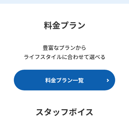
Central
Sports
料金プラン
official
website
is
豊富なプランから
automatically
ライフスタイルに合わせて選べる
translated
into
料金プラン一覧
English.
Click
the
link
スタッフボイス
below
(start