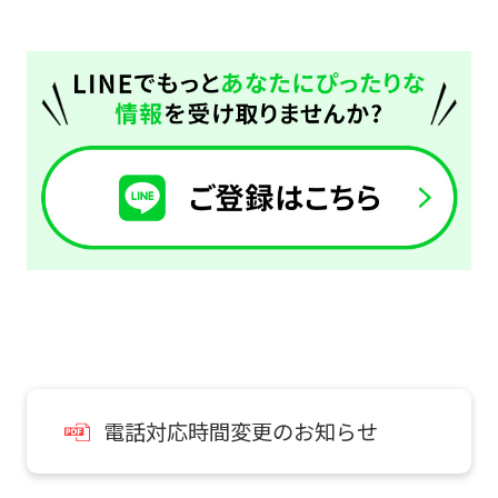
translation
service,
the
Japanese
version
of
this
website
will
be
translated
mechanically,
電話対応時間変更のお知らせ
so
it