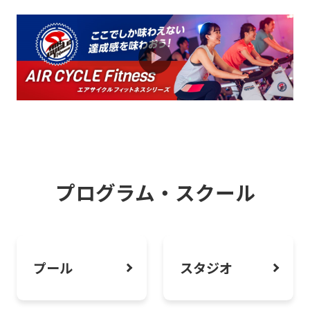
2026.08.01
お知らせ
無料分析会も開催中！パーソナルトレー
ニングで姿勢バランス改善
2026.08.01
お知らせ
血糖値改善応援プログラムのご案内
プログラム・スクール
2026.07.21
お知らせ
寝てるだけなのに整う新商品「もみほぐ
し＆ストレッチ」誕生！
プール
スタジオ