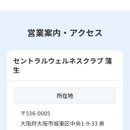
may
not
be
営業案内・アクセス
an
accurate
translation.
セントラルウェルネスクラブ 蒲
The
生
translation
may
differ
所在地
from
the
〒536-0005
original
大阪府大阪市城東区中央1-9-33
泉
content.