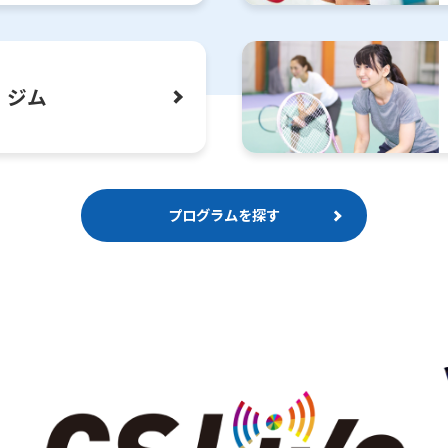
However, if you use an automatic
translation service, the Japanese
version of this website will be
translated mechanically, so it may
not be an accurate translation.
ジム
The translation may differ from the
original content. We ask that you
fully understand this before using
the service.
プログラムを探す
Automatic translation start