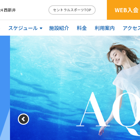
WEB入会
4 西新井
セントラルスポーツTOP
ル
スケジュール
施設紹介
料金
利用案内
アクセ