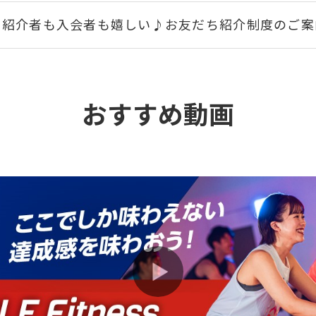
紹介者も入会者も嬉しい♪お友だち紹介制度のご案
《NEW》部活も勉強も捗る！【学割：中学生～26歳未
おすすめ動画
深夜・早朝に利用できるミッドナイトモーニング会
パーソナルトレーニングの魅力をご紹介
大人気バイクプログラムAIR CYCLE Fitnessを体