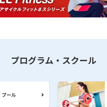
プログラム・スクール
For foreigners
Central Sports official website is
automatically translated into
English. Click the link below (start
プール
automatic translation) to return to
the top page.