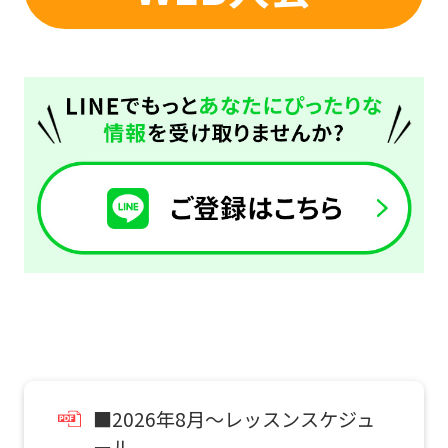
the
Japanese
version
of
this
website
will
be
translated
mechanically,
so
it
may
■2026年8月～レッスンスケジュ
not
ール