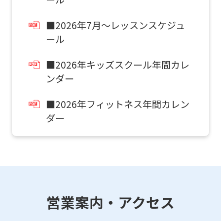
be
an
■2026年7月～レッスンスケジュ
ール
accurate
translation.
■2026年キッズスクール年間カレ
The
ンダー
translation
may
■2026年フィットネス年間カレン
ダー
differ
from
the
original
content.
We
営業案内・アクセス
ask