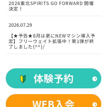
2026東北SPIRITS GO FORWARD 開催
to
決定！
return
to
2026.07.29
the
top
【★予告★8月は更にNEWマシン導入予
定】フリーウェイト拡張中！第1弾が終
page.
了しました(^^)/
However,
if
you
use
体験予約
an
automatic
translation
WEB入会
service,