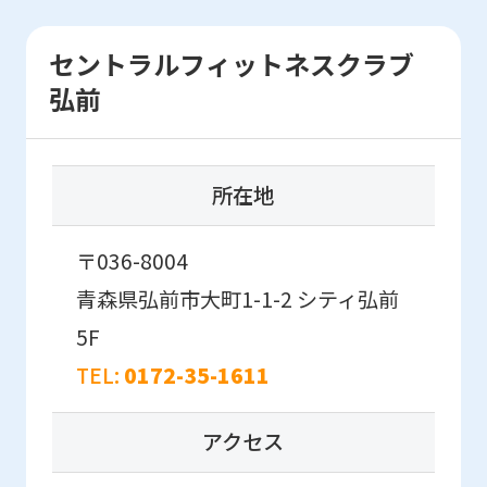
that
you
セントラルフィットネスクラブ
fully
弘前
understand
this
before
所在地
using
the
〒036-8004
service.
青森県弘前市大町1-1-2
シティ弘前
5F
Automatic translation
TEL:
0172-35-1611
アクセス