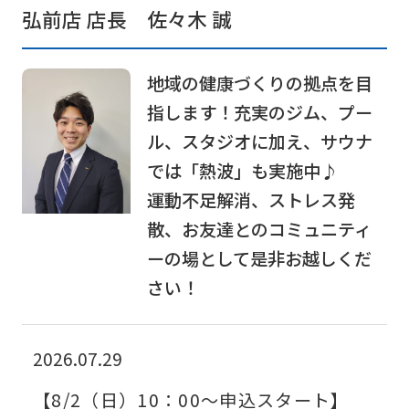
official
弘前店 店長 佐々木 誠
website
is
地域の健康づくりの拠点を目
automatically
指します！充実のジム、プー
translated
ル、スタジオに加え、サウナ
into
では「熱波」も実施中♪
English.
運動不足解消、ストレス発
Click
散、お友達とのコミュニティ
the
ーの場として是非お越しくだ
link
さい！
below
(start
2026.07.29
automatic
translation)
【8/2（日）10：00～申込スタート】