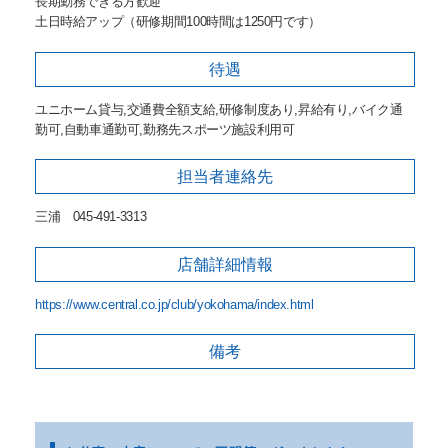
長期勤務できる方歓迎
土日時給アップ（研修期間100時間は1250円です）
待遇
ユニホーム貸与,交通費全額支給,研修制度あり,昇給有り,バイク通
勤可,自動車通勤可,勤務先スポーツ施設利用可
担当者
連絡先
三浦 045-491-3313
店舗詳細
情報
https://www.central.co.jp/club/yokohama/index.html
備考