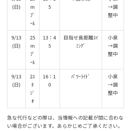
(日)
m
5
→調
ﾌﾟ
整中
ｰﾙ
9/13
25
13：4
目指せ長距離ｽｲ
小泉
(日)
m
5
ﾐﾝｸﾞ
→調
ﾌﾟ
整中
ｰﾙ
9/13
2ｽ
16：1
ﾊﾟﾜｰﾗｲﾄﾞ
小泉
(日)
ﾀ
0
→調
ｼﾞ
整中
ｵ
急な代行などの際は、当情報への記載が間に合わな
い場合がございます。あらかじめご了承ください。