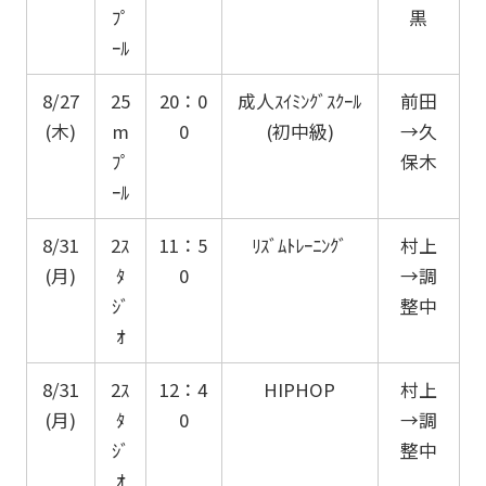
ﾌﾟ
黒
ｰﾙ
8/27
25
20：0
成人ｽｲﾐﾝｸﾞｽｸｰﾙ
前田
(木)
m
0
(初中級)
→久
ﾌﾟ
保木
ｰﾙ
8/31
2ｽ
11：5
ﾘｽﾞﾑﾄﾚｰﾆﾝｸﾞ
村上
(月)
ﾀ
0
→調
ｼﾞ
整中
ｵ
8/31
2ｽ
12：4
HIPHOP
村上
(月)
ﾀ
0
→調
ｼﾞ
整中
ｵ