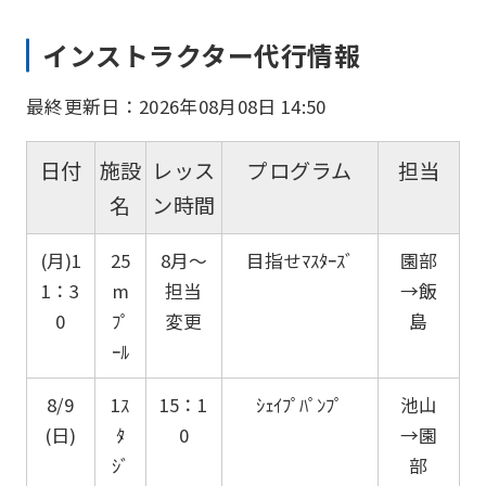
インストラクター代行情報
最終更新日：2026年08月08日 14:50
日付
施設
レッス
プログラム
担当
名
ン時間
(月)1
25
8月～
目指せﾏｽﾀｰｽﾞ
園部
1：3
m
担当
→飯
0
ﾌﾟ
変更
島
ｰﾙ
8/9
1ｽ
15：1
ｼｪｲﾌﾟﾊﾟﾝﾌﾟ
池山
(日)
ﾀ
0
→園
ｼﾞ
部