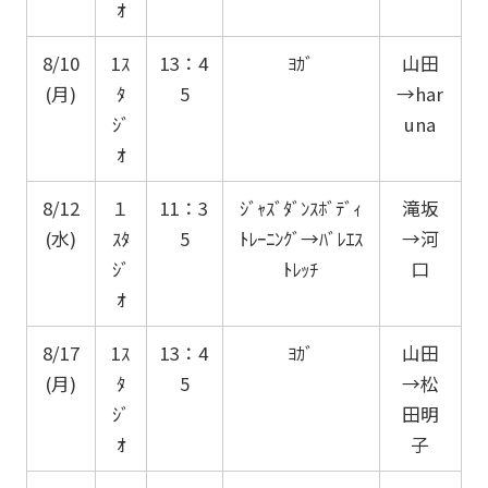
ｵ
8/10
1ｽ
13：4
ﾖｶﾞ
山田
(月)
ﾀ
5
→har
ｼﾞ
una
ｵ
8/12
１
11：3
ｼﾞｬｽﾞﾀﾞﾝｽﾎﾞﾃﾞｨ
滝坂
(水)
ｽﾀ
5
ﾄﾚｰﾆﾝｸﾞ→ﾊﾞﾚｴｽ
→河
ｼﾞ
ﾄﾚｯﾁ
口
ｵ
8/17
1ｽ
13：4
ﾖｶﾞ
山田
(月)
ﾀ
5
→松
ｼﾞ
田明
ｵ
子