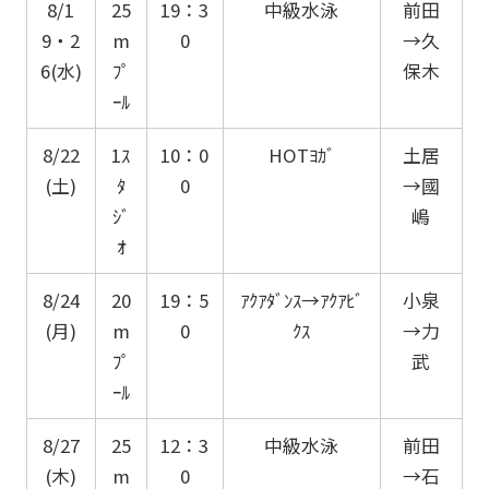
8/1
25
19：3
中級水泳
前田
9・2
m
0
→久
6(水)
ﾌﾟ
保木
ｰﾙ
8/22
1ｽ
10：0
HOTﾖｶﾞ
土居
(土)
ﾀ
0
→國
ｼﾞ
嶋
ｵ
8/24
20
19：5
ｱｸｱﾀﾞﾝｽ→ｱｸｱﾋﾞ
小泉
(月)
m
0
ｸｽ
→力
ﾌﾟ
武
ｰﾙ
8/27
25
12：3
中級水泳
前田
(木)
m
0
→石