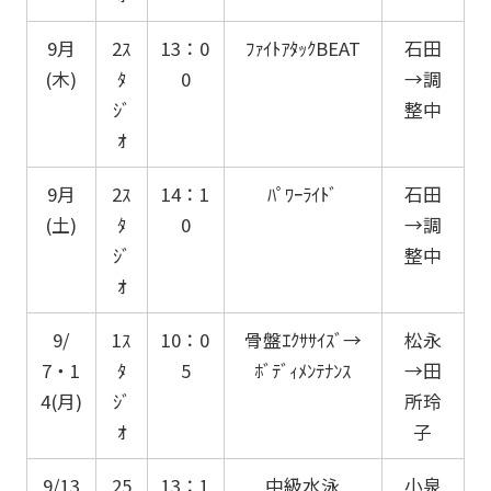
9月
2ｽ
13：0
ﾌｧｲﾄｱﾀｯｸBEAT
石田
(木)
ﾀ
0
→調
ｼﾞ
整中
ｵ
9月
2ｽ
14：1
ﾊﾟﾜｰﾗｲﾄﾞ
石田
(土)
ﾀ
0
→調
ｼﾞ
整中
ｵ
9/
1ｽ
10：0
骨盤ｴｸｻｻｲｽﾞ→
松永
7・1
ﾀ
5
ﾎﾞﾃﾞｨﾒﾝﾃﾅﾝｽ
→田
4(月)
ｼﾞ
所玲
ｵ
子
9/13
25
13：1
中級水泳
小泉