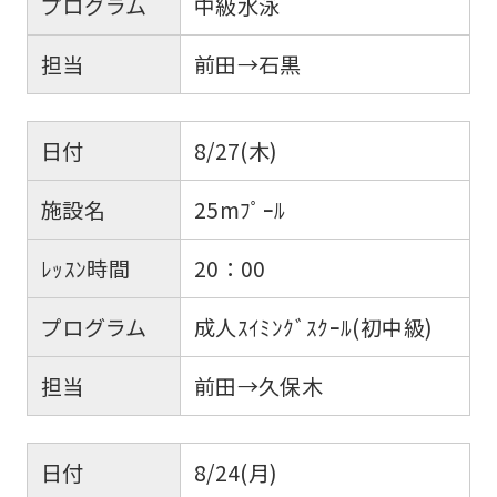
プログラム
中級水泳
担当
前田→石黒
日付
8/27(木)
施設名
25mﾌﾟｰﾙ
ﾚｯｽﾝ時間
20：00
プログラム
成人ｽｲﾐﾝｸﾞｽｸｰﾙ(初中級)
担当
前田→久保木
日付
8/24(月)