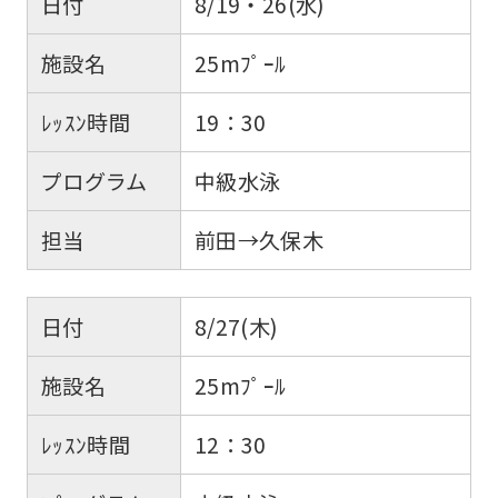
日付
8/19・26(水)
施設名
25mﾌﾟｰﾙ
ﾚｯｽﾝ時間
19：30
プログラム
中級水泳
担当
前田→久保木
日付
8/27(木)
施設名
25mﾌﾟｰﾙ
ﾚｯｽﾝ時間
12：30