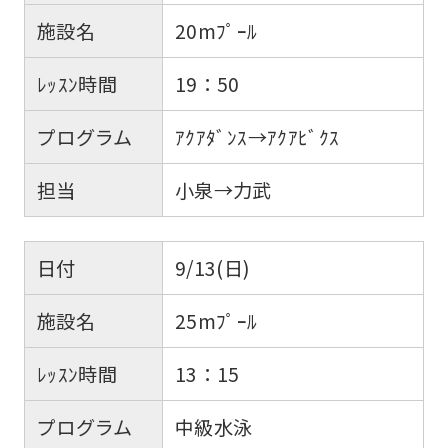
施設名
20mﾌﾟｰﾙ
ﾚｯｽﾝ時間
19：50
プログラム
ｱｸｱﾀﾞﾝｽ→ｱｸｱﾋﾞｸｽ
担当
小泉→力武
日付
9/13(日)
施設名
25mﾌﾟｰﾙ
ﾚｯｽﾝ時間
13：15
プログラム
中級水泳