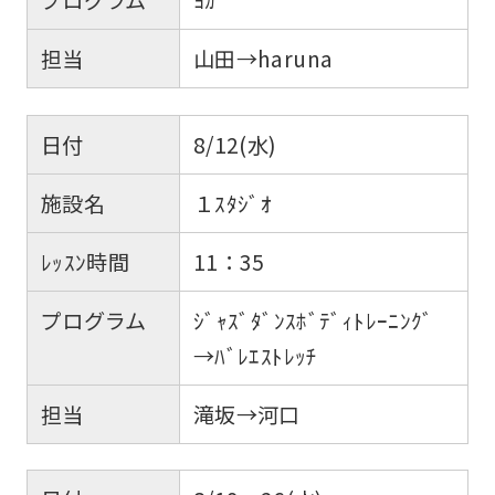
担当
山田→haruna
日付
8/12(水)
施設名
１ｽﾀｼﾞｵ
ﾚｯｽﾝ時間
11：35
プログラム
ｼﾞｬｽﾞﾀﾞﾝｽﾎﾞﾃﾞｨﾄﾚｰﾆﾝｸﾞ
→ﾊﾞﾚｴｽﾄﾚｯﾁ
担当
滝坂→河口