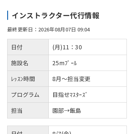
インストラクター代行情報
最終更新日：2026年08月07日 09:04
日付
(月)11：30
施設名
25mﾌﾟｰﾙ
ﾚｯｽﾝ時間
8月～担当変更
プログラム
目指せﾏｽﾀｰｽﾞ
担当
園部→飯島
日付
8/7(金)