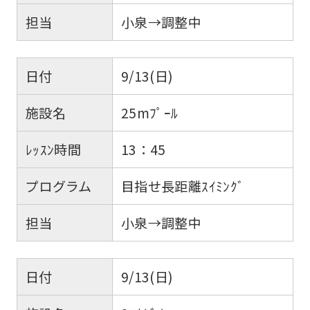
担当
小泉→調整中
日付
9/13(日)
施設名
25mﾌﾟｰﾙ
ﾚｯｽﾝ時間
13：45
プログラム
目指せ長距離ｽｲﾐﾝｸﾞ
担当
小泉→調整中
日付
9/13(日)