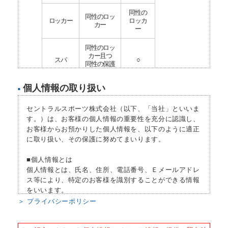
同性の
同性のロッ
ロッカー
ロッカ
カー
ー
同性のロッ
カー且つ
スパ
○
同性の保護
者同伴
個人情報の取り扱い
■
プール
保護者同伴
○
セントラルスポーツ株式会社（以下、「当社」といいま
プールプ
×
○
ログラム
す。）は、お客様の個人情報の重要性を充分に認識し、
お客様からお預かりした個人情報を、以下のように適正
ウェイト
に取り扱い、その保護に努めてまいります。
×
△
マシン
■個人情報とは
フリーウ
×
×
個人情報とは、氏名、住所、電話番号、Ｅメールアドレ
エイト
ス等により、特定のお客様を識別することができる情報
をいいます。
カルディ
×
○
オマシン
＞ プライバシーポリシー
■個人情報の収集
スタジオ
×
○
当社はサービスを提供するため、必要な範囲内で、適法