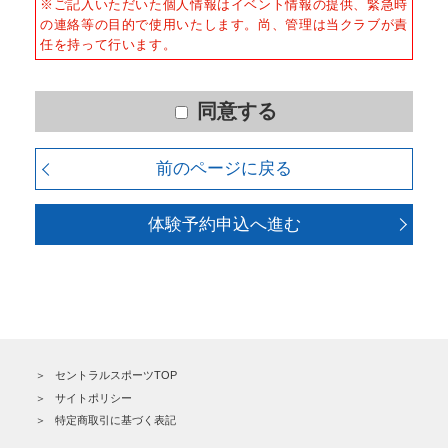
※ご記入いただいた個人情報はイベント情報の提供、緊急時
かつ適正な方法によりお客様の個人情報を収集いたしま
※ △：スタッフからのマシン使用方
の連絡等の目的で使用いたします。尚、管理は当クラブが責
す。
法のご案内を受けた方のみご利用頂け
任を持って行います。
ます。
■個人情報の利用
※クラブにより施設内容が異なりま
お客様からお預かりした個人情報は、以下の目的で使用
す。詳細はクラブＨＰの施設紹介をご
させて頂きます。また、違法または不当な行為を助長
同意する
覧ください。
し、または誘発するおそれがある方法による個人情報の
利用を行いません。
４、良好な健康状態であり、自己責任で利用できる。
前のページに戻る
５、刺青（ファッションタトゥー）が入っていない。
1) 快適にクラブをご利用いただくため
2) ご利用上の諸連絡や利用状況の確認のため
体験予約申込へ進む
3) 運動プログラム（カウンセリングを含む）等、新商
品・サービスの立案・開発・実施のため
4) 新商品・サービスやイベント情報を含む当社情報のご
提供のため
5) 顧客動向分析、アンケート調査のため
6) 個人を特定できないよう加工したうえでの統計的なデ
ータの作成、活用、公表のため
セントラルスポーツTOP
■個人情報の管理
サイトポリシー
当社は、お客様からお預かりした個人情報は、適切かつ
特定商取引に基づく表記
慎重に管理し、漏洩、改ざん、紛失等がないよう適正な
管理に努めます。当社において安全管理のために講じて