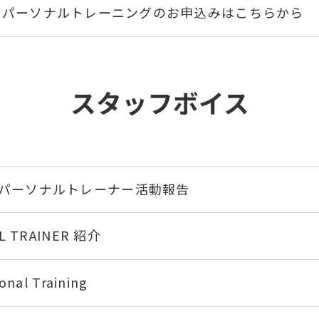
パーソナルトレーニングのお申込みはこちらから
全国約100か所利用できる！相互利用クラブ拡大中
スタッフボイス
ジム24北仙台は16歳からご入会可能です！
24時間ジムってどんなところ？よくあるご質問は
属パーソナルトレーナー活動報告
 TRAINER 紹介
al Training