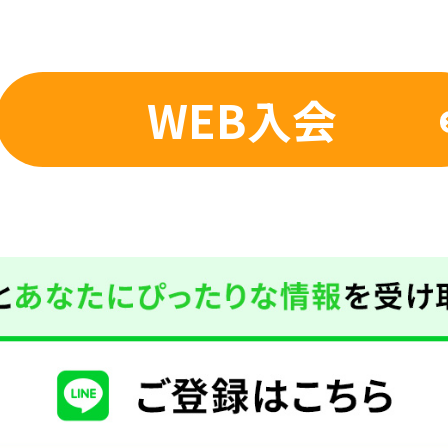
WEB入会
For foreigners
Central Sports official website is
automatically translated into
English. Click the link below (start
automatic translation) to return to
the top page.