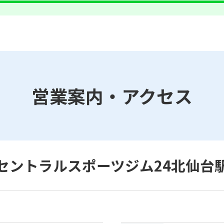
However, if you use an automatic
translation service, the Japanese
version of this website will be
translated mechanically, so it may
not be an accurate translation.
The translation may differ from the
original content. We ask that you
fully understand this before using
the service.
営業案内・アクセス
Automatic translation start
セントラルスポーツジム24北仙台