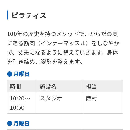
the
top
ピラティス
page.
However,
100年の歴史を持つメソッドで、からだの奥
if
にある筋肉（インナーマッスル）をしなやか
you
で、丈夫になるように整えていきます。身体
use
を引き締め、姿勢を整えます。
an
月
曜日
automatic
時間
施設名
担当
translation
service,
10:20～
スタジオ
西村
the
10:50
Japanese
月
曜日
version