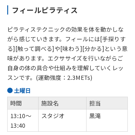
automatically
フィールピラティス
translated
into
ピラティステクニックの効果を体を動かしな
English.
がら感じていきます。フィールには[手探りす
Click
る][触って調べる]や[味わう][分かる]という意
the
味があります。エクササイズを行いながらご
link
自身の体の具合や仕組みを理解していくレッ
below
スンです。(運動強度：2.3METs)
(start
automatic
土
曜日
translation)
時間
施設名
担当
to
13:10～
スタジオ
黒滝
return
13:40
to