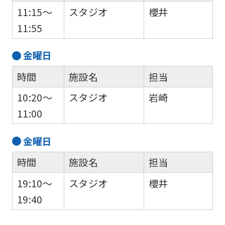
11:15～
スタジオ
櫻井
11:55
金
曜日
時間
施設名
担当
For
10:20～
スタジオ
岩崎
11:00
foreigners
金
曜日
Central
時間
施設名
担当
Sports
official
19:10～
スタジオ
櫻井
website
19:40
is