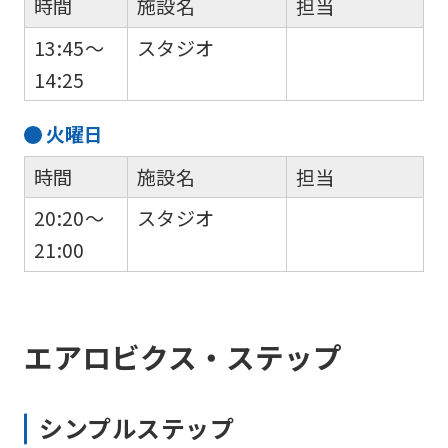
時間
施設名
担当
translation.
The
13:45～
スタジオ
translation
14:25
may
火
曜日
differ
from
時間
施設名
担当
the
20:20～
スタジオ
original
21:00
content.
We
ask
エアロビクス・ステップ
that
you
シンプルステップ
fully