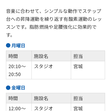
understand
this
音楽に合わせて、シンプルな動作でステップ
before
台への昇降運動を繰り返す有酸素運動のレッ
using
スンです。脂肪燃焼や足腰強化に効果的で
the
す。
service.
月
曜日
時間
施設名
担当
Automatic translation
20:10～
スタジオ
宮城
20:50
金
曜日
時間
施設名
担当
12:00～
スタジオ
宮城