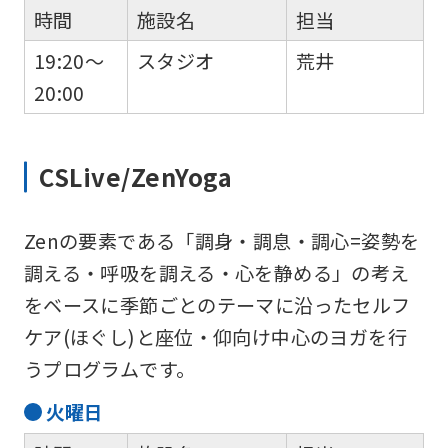
of
時間
施設名
担当
this
19:20～
スタジオ
荒井
website
20:00
will
be
translated
CSLive/ZenYoga
mechanically,
so
Zenの要素である「調身・調息・調心=姿勢を
it
調える・呼吸を調える・心を静める」の考え
may
をベースに季節ごとのテーマに沿ったセルフ
not
ケア(ほぐし)と座位・仰向け中心のヨガを行
be
うプログラムです。
an
火
曜日
accurate