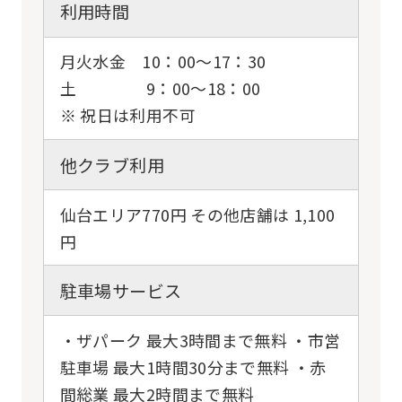
page.
利用時間
However,
if
月火水金 10：00〜17：30
you
土 9：00〜18：00
use
※ 祝日は利用不可
an
他クラブ利用
automatic
translation
仙台エリア770円 その他店舗は 1,100
service,
円
the
Japanese
駐車場サービス
version
・ザパーク 最大3時間まで無料 ・市営
of
駐車場 最大1時間30分まで無料 ・赤
this
間総業 最大2時間まで無料