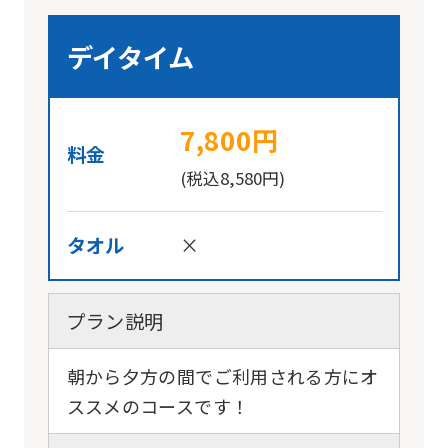
into
English.
デイタイム
Click
the
link
7,800円
料金
below
(税込8,580円)
(start
automatic
タオル
×
translation)
to
return
プラン説明
to
朝から夕方の間でご利用される方にオ
the
ススメのコースです！
top