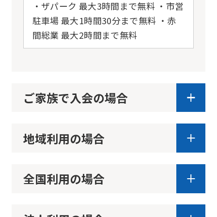
before
・ザパーク 最大3時間まで無料 ・市営
using
駐車場 最大1時間30分まで無料 ・赤
the
間総業 最大2時間まで無料
service.
Automatic translation
ご家族で入会の場合
地域利用の場合
全国利用の場合