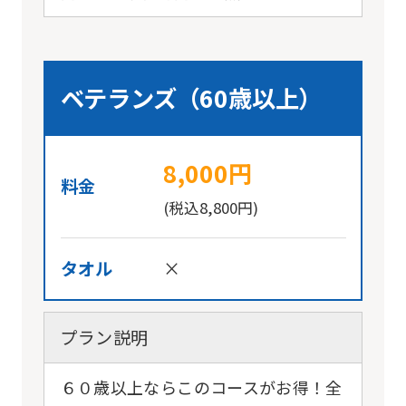
website
will
be
translated
ベテランズ（60歳以上）
mechanically,
so
8,000円
it
料金
may
(税込8,800円)
not
be
タオル
×
an
accurate
プラン説明
translation.
The
６０歳以上ならこのコースがお得！全