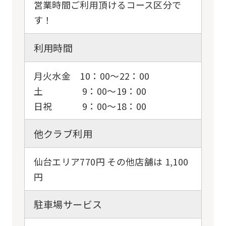
translation
営業時間ご利用頂けるコース区分で
may
す！
differ
利用時間
from
the
月火水金 10：00～22：00
original
土 9：00～19：00
content.
日祝 9：00～18：00
We
ask
他クラブ利用
that
you
仙台エリア770円 その他店舗は 1,100
円
fully
understand
駐車場サービス
this