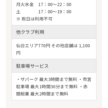
月火水金 17：00〜22：00
土 17：00〜19：00
※ 祝日は利用不可
For
他クラブ利用
foreigners
仙台エリア770円 その他店舗は 1,100
円
Central
Sports
駐車場サービス
official
website
・ザパーク 最大3時間まで無料 ・市営
is
駐車場 最大1時間30分まで無料 ・赤
automatically
間総業 最大2時間まで無料
translated