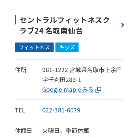
セントラルフィットネスク
ラブ24 名取南仙台
フィットネス
キッズ
For
住所
981-1222
宮城県名取市上余田
字千刈田289-1
foreigners
Google mapでみる
Central
TEL
022-381-6039
Sports
official
休館日
火曜日、季節休館
website