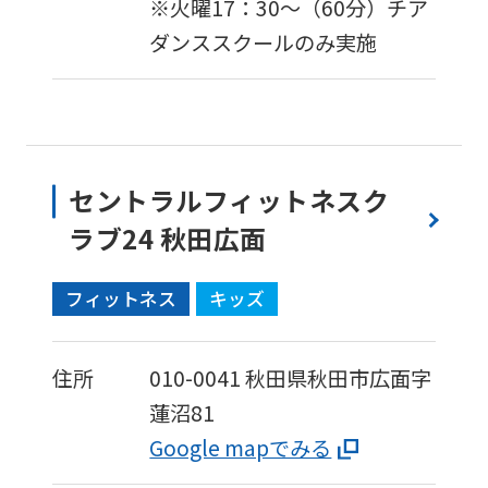
※火曜17：30〜（60分）チア
is
ダンススクールのみ実施
automatically
translated
into
English.
Click
セントラルフィットネスク
the
ラブ24 秋田広面
link
フィットネス
キッズ
below
(start
automatic
住所
010-0041
秋田県秋田市広面字
translation)
蓮沼81
to
Google mapでみる
return