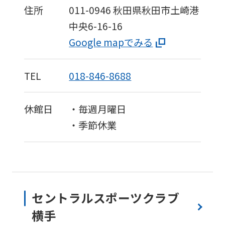
住所
011-0946
秋田県秋田市土崎港
version
中央6-16-16
of
Google mapでみる
this
website
will
TEL
018-846-8688
be
translated
休館日
・毎週月曜日
mechanically,
・季節休業
so
it
may
not
セントラルスポーツクラブ
be
横手
an