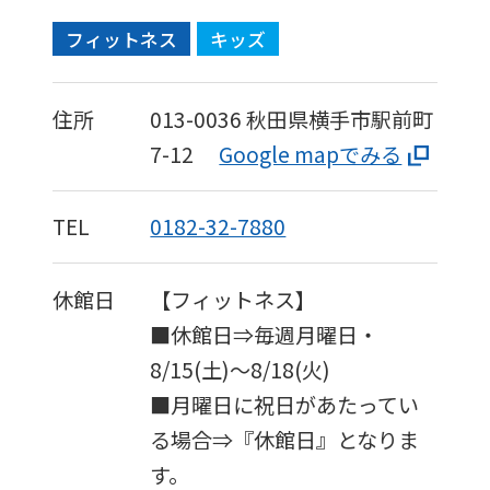
accurate
フィットネス
キッズ
translation.
The
住所
013-0036
秋田県横手市駅前町
translation
7-12
Google mapでみる
may
differ
TEL
0182-32-7880
from
the
休館日
【フィットネス】
original
■休館日⇒毎週月曜日・
content.
8/15(土)～8/18(火)
We
■月曜日に祝日があたってい
ask
る場合⇒『休館日』となりま
that
す。
you