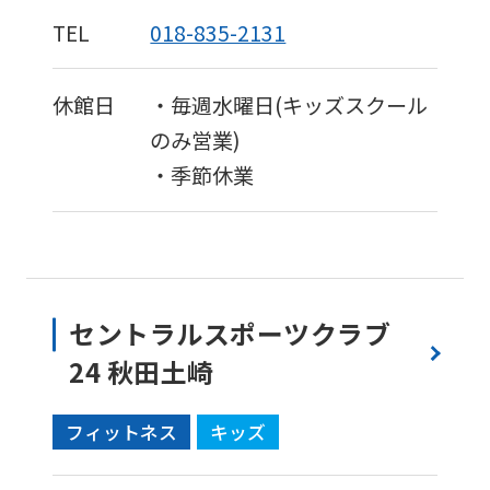
to
TEL
018-835-2131
the
top
休館日
・毎週水曜日(キッズスクール
page.
のみ営業)
However,
・季節休業
if
you
use
an
セントラルスポーツクラブ
automatic
24 秋田土崎
translation
service,
フィットネス
キッズ
the
Japanese