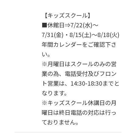
fully
【キッズスクール】
understand
■休館日⇒7/22(水)～
this
7/31(金)・8/15(土)～8/18(火)
before
年間カレンダーをご確認下さ
using
い。
the
※月曜日はスクールのみの営
service.
業の為、電話受付及びフロン
ト営業は、14:30-18:30までと
Automatic translation
なります。
※キッズスクール休講日の月
曜日は終日電話の対応は行っ
ておりません。