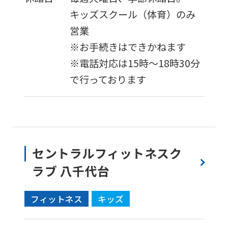
accurate
キッズスクール（体育）のみ
translation.
営業
The
※お手続きはできかねます
translation
※電話対応は15時～18時30分
may
で行っております
differ
from
the
original
セントラルフィットネスク
content.
ラブ 八千代台
We
ask
フィットネス
キッズ
that
you