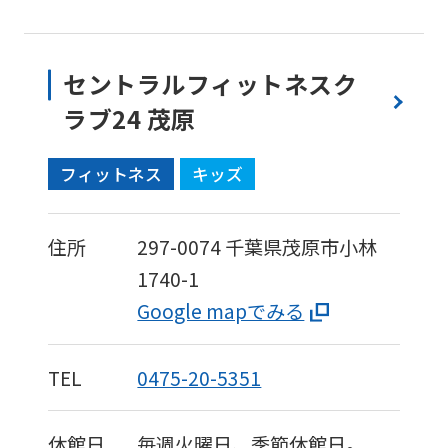
version
of
セントラルフィットネスク
this
ラブ24 茂原
website
will
フィットネス
キッズ
be
translated
mechanically,
住所
297-0074
千葉県茂原市小林
so
1740-1
it
Google mapでみる
may
not
TEL
0475-20-5351
be
an
休館日
毎週火曜日、季節休館日。