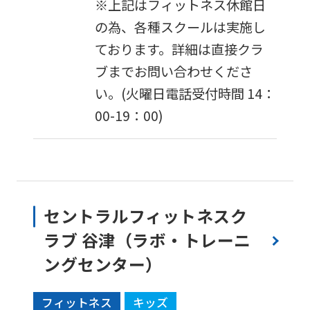
※上記はフィットネス休館日
is
の為、各種スクールは実施し
automatically
ております。詳細は直接クラ
translated
ブまでお問い合わせくださ
into
い。(火曜日電話受付時間 14：
English.
00-19：00)
Click
the
link
below
(start
セントラルフィットネスク
automatic
ラブ 谷津（ラボ・トレーニ
translation)
ングセンター）
to
return
フィットネス
キッズ