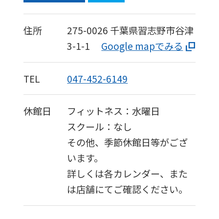
to
the
住所
275-0026
千葉県習志野市谷津
top
3-1-1
Google mapでみる
page.
However,
TEL
047-452-6149
if
you
休館日
フィットネス：水曜日
use
スクール：なし
an
その他、季節休館日等がござ
automatic
います。
translation
詳しくは各カレンダー、また
service,
は店舗にてご確認ください。
the
Japanese