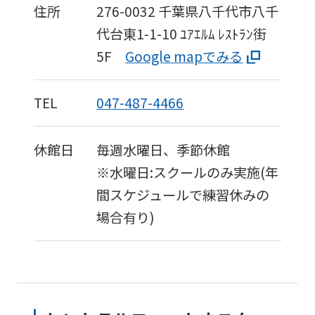
住所
276-0032
千葉県八千代市八千
fully
代台東1-1-10
ﾕｱｴﾙﾑ ﾚｽﾄﾗﾝ街
understand
5F
Google mapでみる
this
before
TEL
047-487-4466
using
the
service.
休館日
毎週水曜日、季節休館
※水曜日:スクールのみ実施(年
間スケジュールで練習休みの
Automatic translation
場合有り)