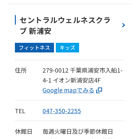
セントラルウェルネスクラ
ブ 新浦安
フィットネス
キッズ
For
住所
279-0012
千葉県浦安市入船1-
4-1
イオン新浦安店4F
foreigners
Google mapでみる
Central
TEL
047-350-2255
Sports
official
休館日
毎週火曜日及び季節休館日
website