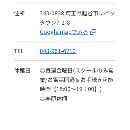
accurate
住所
343-0828
埼玉県越谷市レイク
translation.
タウン7-2-8
The
Google mapでみる
translation
may
TEL
048-961-6210
differ
from
休館日
◎毎週金曜日(スクールのみ営
the
業/お電話開通＆お手続き可能
original
時間【15:00〜19：00】)
content.
◎季節休館
We
ask
that
you