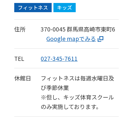
フィットネス
キッズ
住所
370-0045
群馬県高崎市東町6
Google mapでみる
TEL
027-345-7611
For
休館日
フィットネスは毎週水曜日及
foreigners
び季節休業
※但し、キッズ体育スクール
Central
のみ実施しております。
Sports
official
website