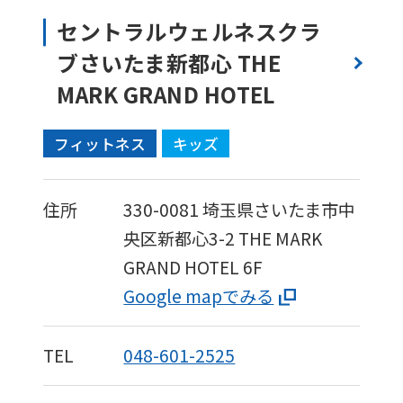
fully
セントラルウェルネスクラ
understand
ブさいたま新都心 THE
this
MARK GRAND HOTEL
before
using
フィットネス
キッズ
the
service.
住所
330-0081
埼玉県さいたま市中
央区新都心3-2
THE MARK
Automatic translation
GRAND HOTEL 6F
Google mapでみる
TEL
048-601-2525