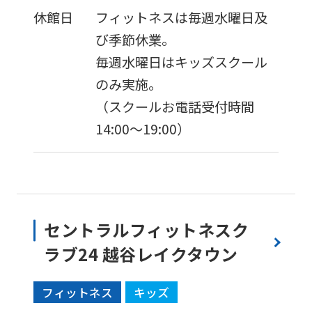
version
休館日
フィットネスは毎週水曜日及
of
び季節休業。
this
毎週水曜日はキッズスクール
website
のみ実施。
will
（スクールお電話受付時間
be
14:00～19:00）
translated
mechanically,
so
it
セントラルフィットネスク
may
ラブ24 越谷レイクタウン
not
be
フィットネス
キッズ
an