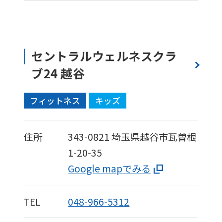
to
the
top
セントラルウェルネスクラ
page.
ブ24 越谷
However,
if
フィットネス
キッズ
you
use
住所
343-0821
埼玉県越谷市瓦曽根
an
1-20-35
automatic
Google mapでみる
translation
service,
the
TEL
048-966-5312
Japanese