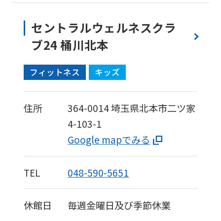
is
automatically
セントラルウェルネスクラ
translated
ブ24 桶川北本
into
フィットネス
キッズ
English.
Click
the
住所
364-0014
埼玉県北本市二ツ家
link
4-103-1
below
Google mapでみる
(start
automatic
TEL
048-590-5651
translation)
to
休館日
毎週金曜日及び季節休業
return