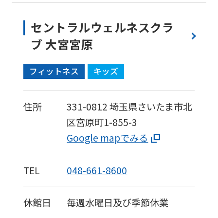
is
automatically
セントラルウェルネスクラ
translated
ブ 大宮宮原
into
フィットネス
キッズ
English.
Click
the
住所
331-0812
埼玉県さいたま市北
link
区宮原町1-855-3
below
Google mapでみる
(start
automatic
TEL
048-661-8600
translation)
to
休館日
毎週水曜日及び季節休業
return