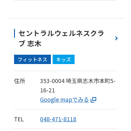
to
the
top
セントラルウェルネスクラ
page.
ブ 志木
However,
if
フィットネス
キッズ
you
use
住所
353-0004
埼玉県志木市本町5-
an
16-21
automatic
Google mapでみる
translation
service,
the
TEL
048-471-8118
Japanese