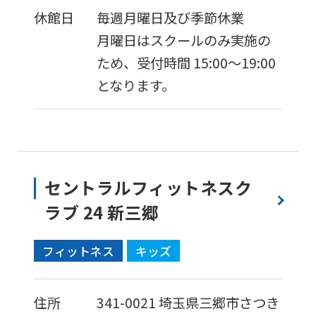
version
休館日
毎週月曜日及び季節休業
of
月曜日はスクールのみ実施の
this
ため、受付時間 15:00～19:00
website
となります。
will
be
translated
mechanically,
セントラルフィットネスク
so
ラブ 24 新三郷
it
may
フィットネス
キッズ
not
be
住所
341-0021
埼玉県三郷市さつき
an