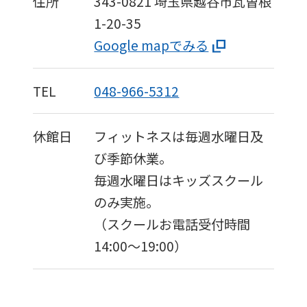
住所
343-0821
埼玉県越谷市瓦曽根
1-20-35
Google mapでみる
TEL
048-966-5312
休館日
フィットネスは毎週水曜日及
For
び季節休業。
毎週水曜日はキッズスクール
foreigners
のみ実施。
（スクールお電話受付時間
Central
14:00～19:00）
Sports
official
website