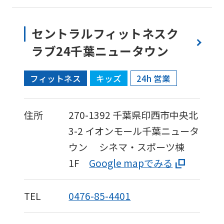
fully
understand
セントラルフィットネスク
this
ラブ24千葉ニュータウン
before
using
フィットネス
キッズ
24h 営業
the
service.
住所
270-1392
千葉県印西市中央北
3-2
イオンモール千葉ニュータ
Automatic translation
ウン シネマ・スポーツ棟
1F
Google mapでみる
TEL
0476-85-4401