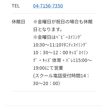
TEL
04-7156-7350
休館日
※金曜日が祝日の場合も休館
日となります。
※金曜日はﾍﾞﾋﾞｰｽｲﾐﾝｸﾞ
10:30〜11:10ﾏﾀﾆﾃｨｽｲﾐﾝｸﾞ
10：30～12：00 ｷｯｽﾞｽｲﾐﾝ
ｸﾞ・ｷｯｽﾞ体育・ﾊﾞﾚｴ15:00〜
19:00にて営業
(スクール電話受付時間14：
30〜20：00）