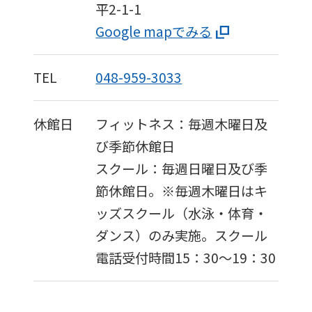
平2-1-1
accurate
Google mapでみる
translation.
The
TEL
048-959-3033
translation
may
休館日
フィットネス：毎週木曜日及
differ
び季節休館日
from
スクール：毎週日曜日及び季
the
節休館日。※毎週木曜日はキ
original
ッズスクール（水泳・体育・
content.
ダンス）のみ実施。スクール
We
電話受付時間15：30～19：30
ask
that
you