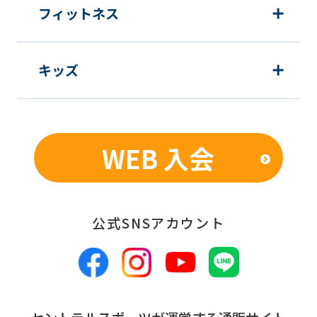
website
フィットネス
will
be
キッズ
translated
mechanically,
so
it
WEB 入会
may
not
be
公式SNSアカウント
an
accurate
translation.
The