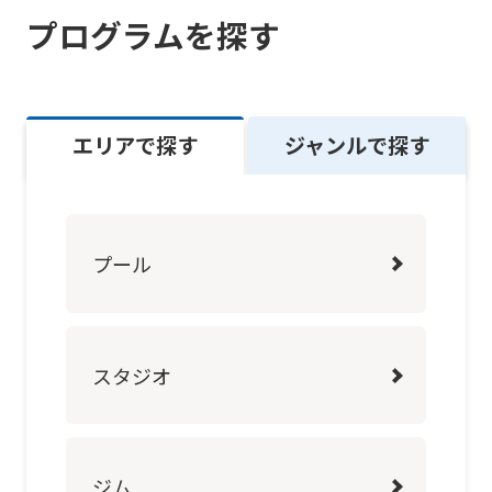
into
プログラムを探す
English.
Click
the
エリアで探す
ジャンルで探す
link
below
(start
automatic
プール
translation)
to
return
スタジオ
to
the
top
ジム