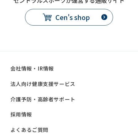
セントラルスポーツが運営する通販サイト
translation
may
Cen's shop
differ
from
the
original
content.
会社情報・IR情報
We
ask
法人向け健康支援サービス
that
介護予防・高齢者サポート
you
fully
採用情報
understand
よくあるご質問
this