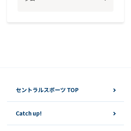
page.
However,
if
you
use
an
automatic
translation
service,
the
セントラルスポーツ TOP
Japanese
version
Catch up!
of
this