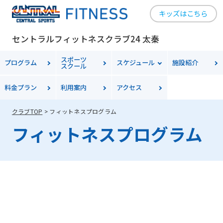
キッズはこちら
セントラルフィットネスクラブ24 太秦
For
スポーツ
プログラム
スケジュール
施設紹介
スクール
foreigners
料金
プラン
利用案内
アクセス
クラブTOP
フィットネスプログラム
Central
フィットネスプログラム
Sports
official
website
is
automatically
translated