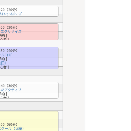
0:20（20分）
ｶﾙﾌｨｯﾄﾈｽｼﾘｰｽﾞ
予約 ]
初心者 ]
1:00（30分）
フラエクササイズ
予約 ]
初心者 ]
1:50（40分）
ールヨガ
予約 ]
山田）
初心者 ]
2:40（30分）
からだアクティブ
予約 ]
初心者 ]
4:00（60分）
スクール（児童）