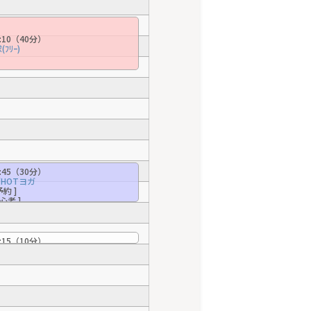
8:10（40分）
(ﾌﾘｰ)
9:45（30分）
e/HOTヨガ
予約 ]
初心者 ]
0:15（10分）
んなでストレッチ
タッフ）
初心者 ]