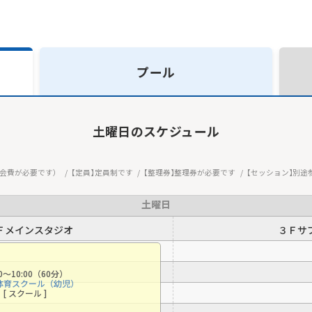
プール
土曜日
のスケジュール
会費が必要です）
定員
定員制です
整理券
整理券が必要です
セッション
別途
土曜日
Ｆメインスタジオ
３Ｆサ
00〜10:00（60分）
体育スクール（幼児）
[ スクール ]