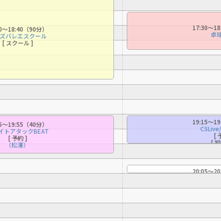
automatically translated into
English. Click the link below (start
automatic translation) to return to
17:30〜1
10〜18:40（90分）
the top page.
卓球
ズバレエスクール
[ スクール ]
However, if you use an automatic
translation service, the Japanese
version of this website will be
translated mechanically, so it may
not be an accurate translation.
The translation may differ from the
original content. We ask that you
fully understand this before using
19:15〜1
15〜19:55（40分）
the service.
CSLiv
イトアタックBEAT
[ 
[ 予約 ]
[ 
（松澤）
Automatic translation start
20:05〜2
ｼﾞﾑｽﾓ/み
（ス
[ 