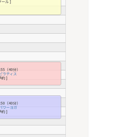
クール ]
5:55（40分）
e/ピラティス
予約 ]
6:50（40分）
e/パワーヨガ
予約 ]