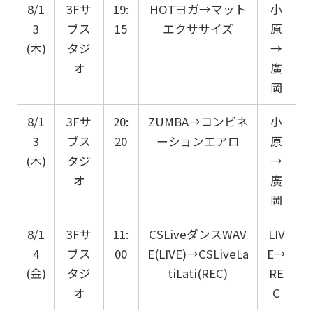
8/1
3Fサ
19:
HOTヨガ→マット
小
3
ブス
15
エクササイズ
原
(木)
タジ
→
オ
廣
岡
8/1
3Fサ
20:
ZUMBA→コンビネ
小
3
ブス
20
ーションエアロ
原
(木)
タジ
→
オ
廣
岡
8/1
3Fサ
11:
CSLiveダンスWAV
LIV
4
ブス
00
E(LIVE)→CSLiveLa
E→
(金)
タジ
tiLati(REC)
RE
オ
C