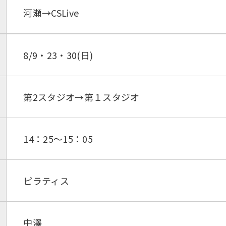
河瀬→CSLive
8/9・23・30(日)
第2スタジオ→第１スタジオ
14：25～15：05
ピラティス
中澤