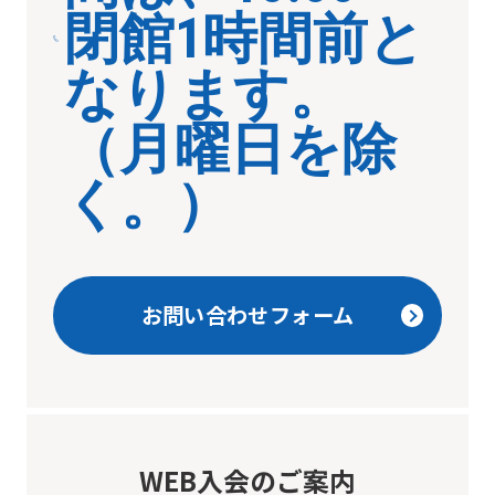
translated
閉館1時間前と
mechanically,
なります。
so
it
（月曜日を除
may
not
く。）
be
an
accurate
お問い合わせフォーム
translation.
The
translation
may
differ
WEB入会のご案内