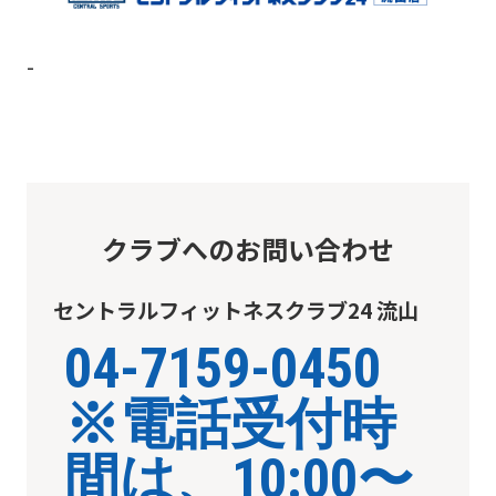
you
use
-
an
automatic
translation
service,
the
クラブへのお問い合わせ
Japanese
version
セントラルフィットネスクラブ24 流山
of
04-7159-0450
this
website
※電話受付時
will
間は、10:00〜
be