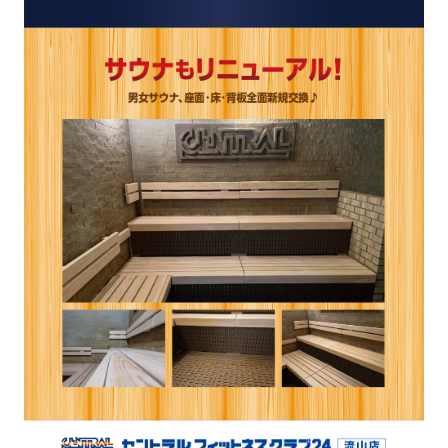
the
link
below
(start
automatic
translation)
to
return
to
the
top
page.
However,
if