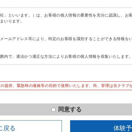
利用できる。
っていない。
当社」といいます。）は、お客様の個人情報の重要性を充分に認識し、お
てまいります。
Ｅメールアドレス等により、特定のお客様を識別することができる情報を
範囲内で、適法かつ適正な方法によりお客様の個人情報を収集いたします
下の目的で使用させて頂きます。また、違法または不当な行為を助長し、
報の提供、緊急時の連絡等の目的で使用いたします。尚、管理は当クラブ
ため
含む）等、新商品・サービスの立案・開発・実施のため
同意する
む当社情報のご提供のため
えでの統計的なデータの作成、活用、公表のため
に戻る
体験