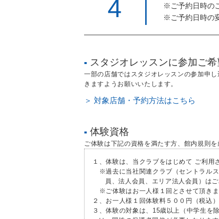
4
※ご予約日時の
※ご予約日時の
スタジオレッスンに参加ご希
■
一部の店舗ではスタジオレッスンの参加申し
きますようお願いいたします。
＞ 対象店舗・予約方法はこちら
体験資格
■
ご体験は下記の資格を満たす方、館内規則を
１、体験は、当クラブをはじめて ご利用
※過去に当社関連クラブ（セントラルス
員、法人会員、エリア法人会員）はご
※ご体験はお一人様１回とさせて頂きま
２、お一人様１回体験料５００円（税込
３、体験の対象は、15歳以上（中学生を