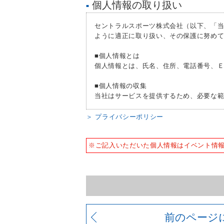
個人情報の取り扱い
■
４、良好な健康状態であり、自己責任で
５、刺青（ファッションタトゥー）が入
セントラルスポーツ株式会社（以下、「
ように適正に取り扱い、その保護に努め
■個人情報とは
個人情報とは、氏名、住所、電話番号、
■個人情報の収集
当社はサービスを提供するため、必要な
■個人情報の利用
＞ プライバシーポリシー
お客様からお預かりした個人情報は、以
人情報の利用を行いません。
※ご記入いただいた個人情報はイベント情
1) 快適にクラブをご利用いただくため
2) ご利用上の諸連絡や利用状況の確認の
3) 運動プログラム（カウンセリングを
4) 新商品・サービスやイベント情報を含
5) 顧客動向分析、アンケート調査のため
6) 個人を特定できないよう加工したう
前のページ