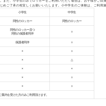
。また、小学生のみでロッカーをご利用いただく場合は、お子様がご自
じめご了承の程宜しくお願いいたします。小中学生のご体験は、ご利用
小学生
中学生
同性のロッカー
同性のロッカー
同性のロッカー且つ
○
同性の保護者同伴
保護者同伴
○
×
○
×
△
×
×
×
○
×
○
ご案内を受けた方のみご利用頂けます。
詳細はクラブＨＰの施設紹介をご覧ください。