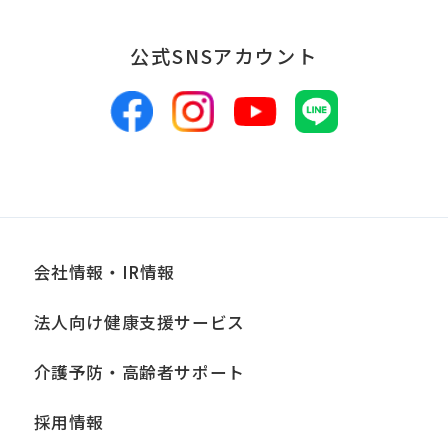
当社は、お客様からお預かりした個人情
報は、適切かつ慎重に管理し、漏洩、改
公式SNSアカウント
ざん、紛失等がないよう適正な管理に努
めます。当社において安全管理のために
講じている措置の内容については、本プ
ライバシーポリシー末尾に記載の「問い
合わせ窓口」までお問い合わせくださ
い。
会社情報・IR情報
■個人情報の開示
当社は、お客様からお預かりした個人情
法人向け健康支援サービス
報は、正当な理由がある場合を除き、ご
介護予防・高齢者サポート
本人の同意なく第三者に提供、開示いた
しません。ただし、法令により当社がお
採用情報