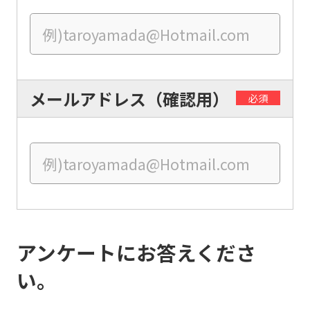
into
English.
Click
the
メールアドレス（確認用）
link
必須
below
(start
automatic
translation)
to
return
アンケートにお答えくださ
to
the
い。
top