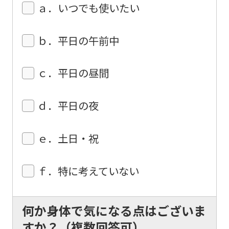
translation
ａ．いつでも使いたい
may
differ
ｂ．平日の午前中
from
the
ｃ．平日の昼間
original
content.
ｄ．平日の夜
We
ask
ｅ．土日・祝
that
you
ｆ．特に考えていない
fully
understand
何か身体で気になる点はございま
this
すか？（複数回答可）