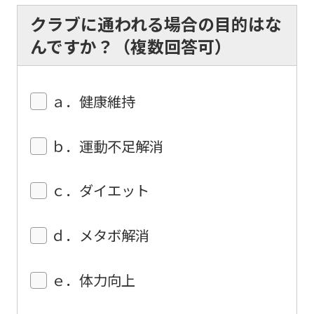
page.
クラブに通われる場合の目的はな
However,
んですか？（複数回答可）
if
you
use
ａ．健康維持
an
automatic
ｂ．運動不足解消
translation
service,
ｃ．ダイエット
the
Japanese
ｄ．メタボ解消
version
of
ｅ．体力向上
this