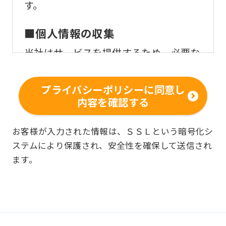
す。
■個人情報の収集
当社はサービスを提供するため、必要な
範囲内で、適法かつ適正な方法によりお
客様の個人情報を収集いたします。
プライバシーポリシーに同意し
内容を確認する
■個人情報の利用
お客様からお預かりした個人情報は、以
お客様が入力された情報は、ＳＳＬという暗号化シ
ステムにより保護され、安全性を確保して送信され
下の目的で使用させて頂きます。また、
ます。
違法または不当な行為を助長し、または
誘発するおそれがある方法による個人情
報の利用を行いません。