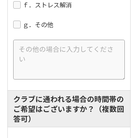
website
ｆ．ストレス解消
will
be
ｇ．その他
translated
mechanically,
so
it
may
not
be
クラブに通われる場合の時間帯の
an
ご希望はございますか？（複数回
accurate
答可）
translation.
The