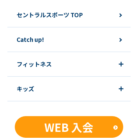
快適にクラブをご利用いただくため
ご利用上の諸連絡や利用状況の確認の
セントラルスポーツ TOP
ため
運動プログラム（カウンセリングを含
Catch up!
む）等、新商品・サービスの立案・開
発・実施のため
新商品・サービスやイベント情報を含
フィットネス
む当社情報のご提供のため
顧客動向分析、アンケート調査のため
キッズ
個人を特定できないよう加工したうえ
での統計的なデータの作成、活用、公
表のため
WEB 入会
■個人情報の管理