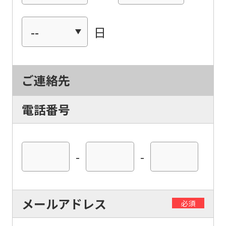
日
For
ご連絡先
foreigners
電話番号
Central
Sports
official
-
-
website
is
automatically
メールアドレス
必須
translated