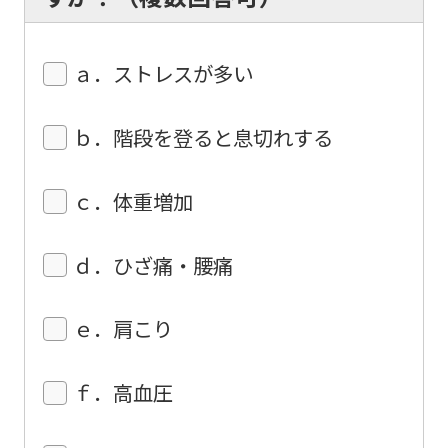
before
using
ａ．ストレスが多い
the
service.
ｂ．階段を登ると息切れする
Automatic translation
ｃ．体重増加
ｄ．ひざ痛・腰痛
ｅ．肩こり
ｆ．高血圧