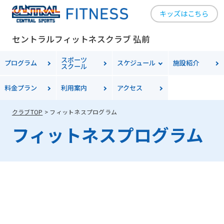
キッズはこちら
For
セントラルフィットネスクラブ 弘前
foreigners
スポーツ
プログラム
スケジュール
施設紹介
スクール
料金
プラン
利用案内
アクセス
Central
Sports
クラブTOP
フィットネスプログラム
official
フィットネスプログラム
website
is
automatically
translated
into
English.