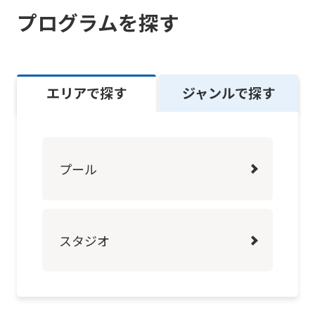
プログラムを探す
Click
the
link
below
エリアで探す
ジャンルで探す
(start
automatic
translation)
プール
to
return
to
スタジオ
the
top
page.
However,