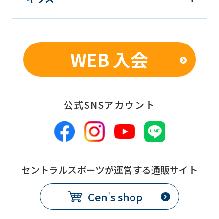
be
translated
mechanically,
WEB 入会
so
it
may
公式SNSアカウント
not
be
an
accurate
translation.
セントラルスポーツが運営する通販サイト
The
Cen's shop
translation
may