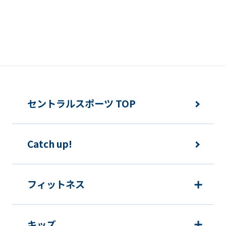
if
you
use
an
automatic
translation
セントラルスポーツ TOP
service,
the
Japanese
Catch up!
version
of
フィットネス
this
website
will
キッズ