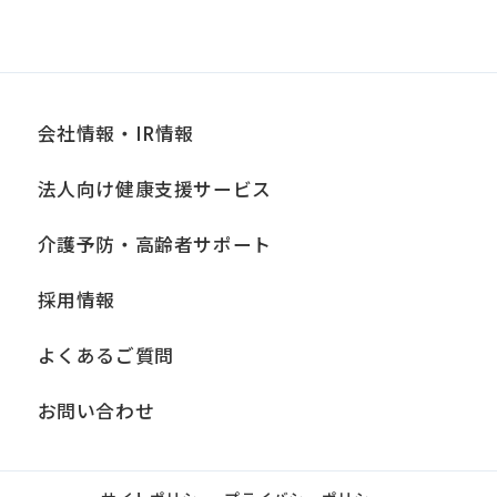
differ
from
the
会社情報・IR情報
original
content.
法人向け健康支援サービス
We
ask
介護予防・高齢者サポート
that
採用情報
you
fully
よくあるご質問
understand
お問い合わせ
this
before
using