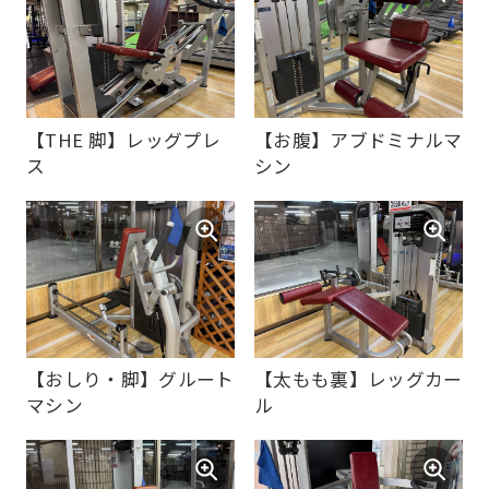
For
foreigners
【THE 脚】レッグプレ
【お腹】アブドミナルマ
ス
シン
Central
Sports
official
website
is
【太もも裏】レッグカー
【おしり・脚】グルート
automatically
ル
マシン
translated