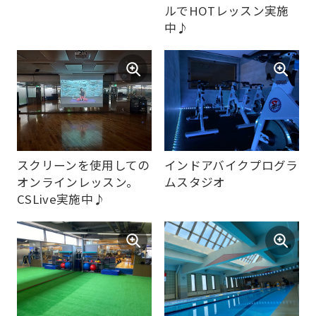
website
will
be
translated
mechanically,
so
天井設置の遠赤外線パネ
エアロビクススタジオ
ルでHOTレッスン実施
it
中♪
may
not
be
an
accurate
translation.
スクリーンを使用しての
インドアバイクプログラ
The