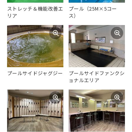
オンラインレッスン。
ムスタジオ
translation
CSLive実施中♪
may
differ
from
the
original
content.
ストレッチ＆機能改善エ
プール（25M×5コー
We
リア
ス）
ask
that
you
fully
understand
this
プールサイドジャグジー
プールサイドファンクシ