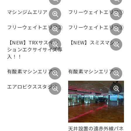
page.
【腰部】ローワーバック
【背中】ロー
However,
if
マシンジムエリア
フリーウェイトエリア①
you
フリーウェイトエリア②
フリーウェイトエリア③
use
an
【NEW】TRXサスペン
【NEW】スミスマシン
automatic
ションエクサイサイズ導
translation
入！！
service,
the
Japanese
version
of
this
有酸素マシンエリア①
有酸素マシンエリア②