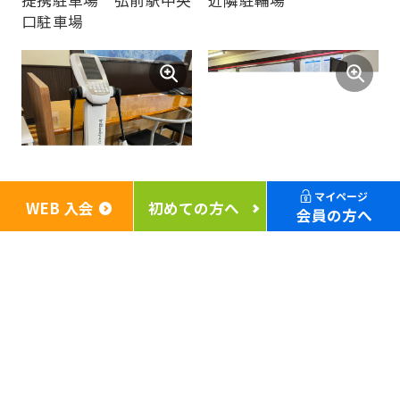
提携駐車場 弘前駅中央
近隣駐輪場
口駐車場
マイページ
WEB 入会
初めての方へ
会員の方へ
体成分測定機器
【Wi-Fi完備】コワーキ
InBody470完備
ング&コミュニケーショ