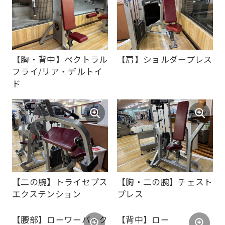
into
English.
Click
the
link
【肩】ショルダープレス
【胸・背中】ペクトラル
below
フライ/リア・デルトイ
(start
ド
automatic
translation)
to
return
to
the
【胸・二の腕】チェスト
【二の腕】トライセプス
top
プレス
エクステンション