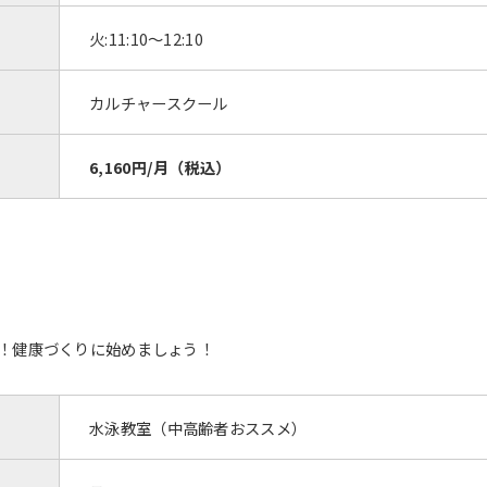
火:11:10〜12:10
カルチャースクール
6,160円/月（税込）
For foreigners
！健康づくりに始めましょう！
Central Sports official website is
水泳教室（中高齢者おススメ）
automatically translated into
English. Click the link below (start