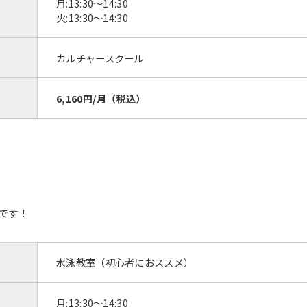
月:13:30〜14:30
automatic translation) to return to
火:13:30〜14:30
the top page.
However, if you use an automatic
translation service, the Japanese
カルチャースクール
version of this website will be
translated mechanically, so it may
not be an accurate translation.
6,160円/月（税込）
The translation may differ from the
original content. We ask that you
fully understand this before using
the service.
Automatic translation start
です！
水泳教室（初心者におススメ）
月:13:30～14:30