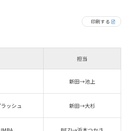
印刷する
担当
新田→池上
プラッシュ
新田→大杉
MBA
BEZI→浜本つかさ