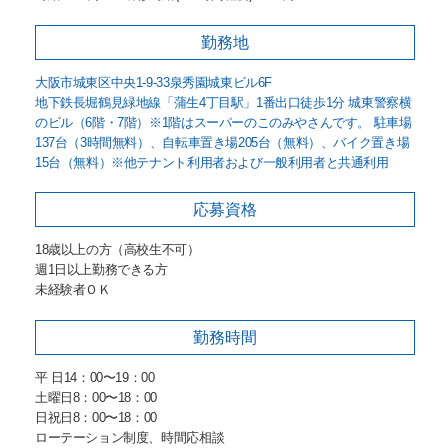
勤務地
大阪市城東区中央1-9-33泉秀園城東ビル6F
地下鉄長堀鶴見緑地線「蒲生4丁目駅」1番出口徒歩1分 城東警察横
のビル（6階・7階）※1階はスーパーのこのみやさんです。 駐車場
137台（3時間無料）、自転車置き場205台（無料）、バイク置き場
15台（無料）※他テナント利用者および一般利用者と共通利用
応募資格
18歳以上の方（高校生不可）
週1日以上勤務できる方
未経験者ＯＫ
勤務時間
平 日14：00〜19：00
土曜日8：00〜18：00
日祝日8：00〜18：00
ローテーション制度、時間応相談