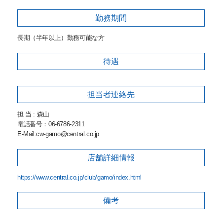
勤務期間
長期（半年以上）勤務可能な方
待遇
担当者
連絡先
担 当 : 森山
電話番号：06-6786-2311
E-Mail:cw-gamo@central.co.jp
店舗詳細
情報
https://www.central.co.jp/club/gamo/index.html
備考