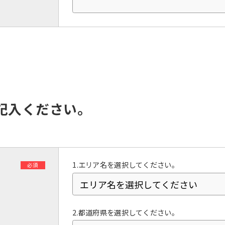
However, if you use an automatic
translation service, the Japanese
version of this website will be
translated mechanically, so it may
not be an accurate translation.
The translation may differ from the
original content. We ask that you
fully understand this before using
the service.
記入ください。
Automatic translation start
1.エリア名を選択してください。
必須
2.都道府県を選択してください。