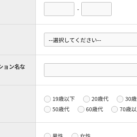
-
ション名な
19歳以下
20歳代
30
50歳代
60歳代
70歳
男性
女性