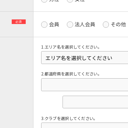
必須
会員
法人会員
その他
1.エリア名を選択してください。
2.都道府県を選択してください。
For foreigners
Central Sports official website is
automatically translated into
English. Click the link below (start
automatic translation) to return to
3.クラブを選択してください。
the top page.