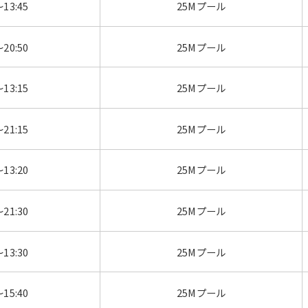
～13:45
25Mプール
～20:50
25Mプール
～13:15
25Mプール
～21:15
25Mプール
～13:20
25Mプール
For foreigners
～21:30
25Mプール
Central Sports official website is
～13:30
25Mプール
automatically translated into
English. Click the link below (start
automatic translation) to return to
～15:40
25Mプール
the top page.