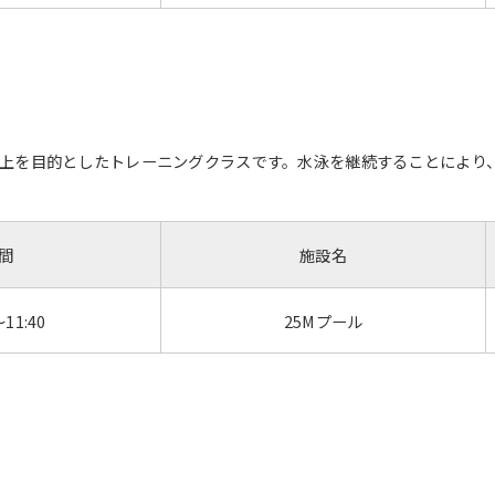
However, if you use an automatic
translation service, the Japanese
version of this website will be
translated mechanically, so it may
not be an accurate translation.
The translation may differ from the
original content. We ask that you
上を目的としたトレーニングクラスです。水泳を継続することにより
fully understand this before using
the service.
間
施設名
Automatic translation start
～11:40
25Mプール