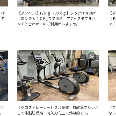
クは
【ダンベル②12ｋｇ～30ｋｇ】ラックは４カ所
【ダ
スタ
にあり最大４０Kgまで用意。アジャスタブルベ
にあ
ンチと合わせてのご利用がおすすめ。
ンチ
ング
【クロストレーナー】２台設置。有酸素マシンと
【フ
。
して体脂肪燃焼・持久力向上に効果的です。
ない