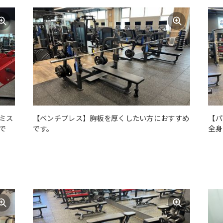
However, if you use an automatic
translation service, the Japanese
version of this website will be
translated mechanically, so it may
not be an accurate translation.
The translation may differ from the
original content. We ask that you
fully understand this before using
the service.
ミス
【ベンチプレス】胸板を厚くしたい方におすすめ
【パ
Automatic translation start
で
です。
全身