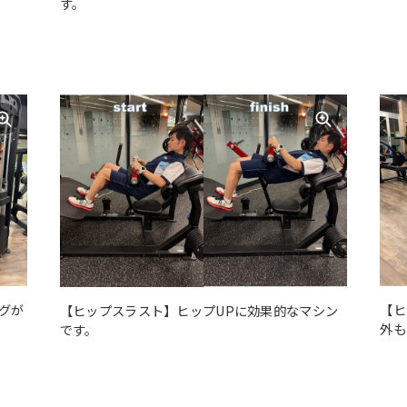
す。
For foreigners
グが
【ヒ
【ヒップスラスト】ヒップUPに効果的なマシン
Central Sports official website is
外も
です。
automatically translated into
English. Click the link below (start
automatic translation) to return to
the top page.