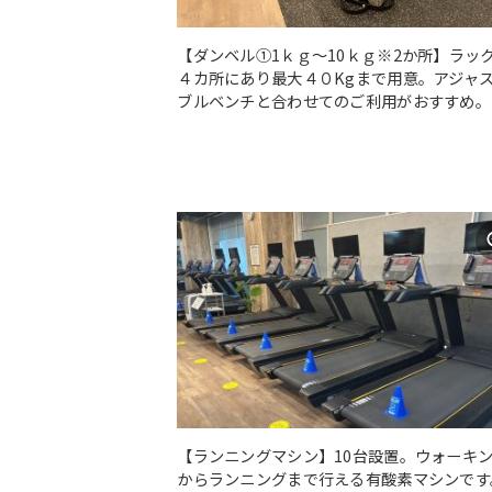
【ダンベル①1ｋｇ～10ｋｇ※2か所】ラッ
４カ所にあり最大４０Kgまで用意。アジャ
ブルベンチと合わせてのご利用がおすすめ。
【ランニングマシン】10台設置。ウォーキ
からランニングまで行える有酸素マシンです