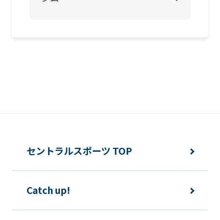
page.
However,
if
you
use
an
automatic
translation
service,
the
セントラルスポーツ TOP
Japanese
version
Catch up!
of
this