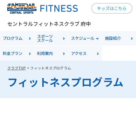
キッズはこちら
セントラルフィットネスクラブ 府中
For
スポーツ
プログラム
スケジュール
施設紹介
スクール
foreigners
料金
プラン
利用案内
アクセス
クラブTOP
フィットネスプログラム
Central
フィットネスプログラム
Sports
official
website
is
automatically
translated