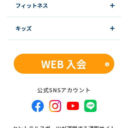
website
フィットネス
will
be
キッズ
translated
mechanically,
so
it
WEB 入会
may
not
be
公式SNSアカウント
an
accurate
translation.
The