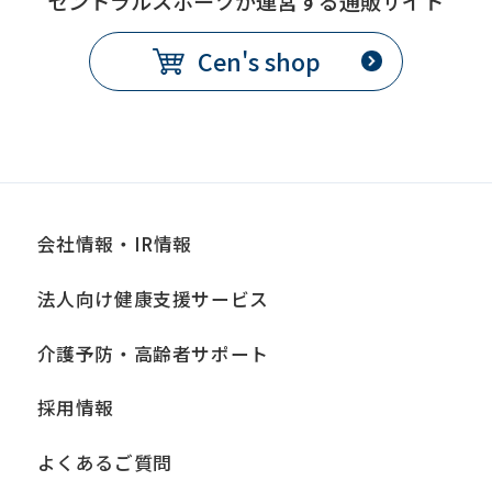
セントラルスポーツが運営する通販サイト
translation
may
Cen's shop
differ
from
the
original
content.
会社情報・IR情報
We
ask
法人向け健康支援サービス
that
介護予防・高齢者サポート
you
fully
採用情報
understand
よくあるご質問
this