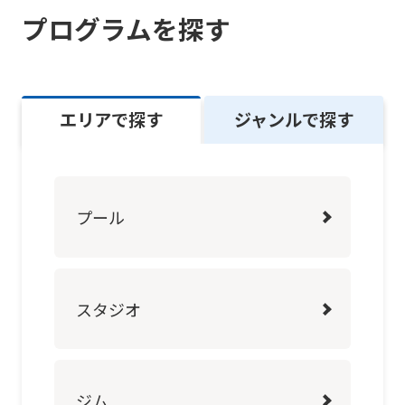
into
プログラムを探す
English.
Click
the
エリアで探す
ジャンルで探す
link
below
(start
automatic
プール
translation)
to
return
スタジオ
to
the
top
ジム