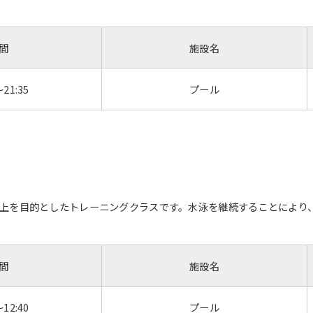
間
施設名
～21:35
プール
For foreigners
上を目的としたトレーニングクラスです。水泳を継続することにより
Central Sports official website is
automatically translated into
間
施設名
English. Click the link below (start
automatic translation) to return to
the top page.
～12:40
プール