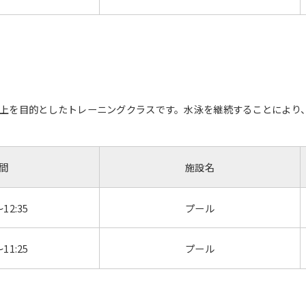
However, if you use an automatic
translation service, the Japanese
version of this website will be
translated mechanically, so it may
not be an accurate translation.
The translation may differ from the
original content. We ask that you
fully understand this before using
上を目的としたトレーニングクラスです。水泳を継続することにより
the service.
Automatic translation start
間
施設名
～12:35
プール
～11:25
プール