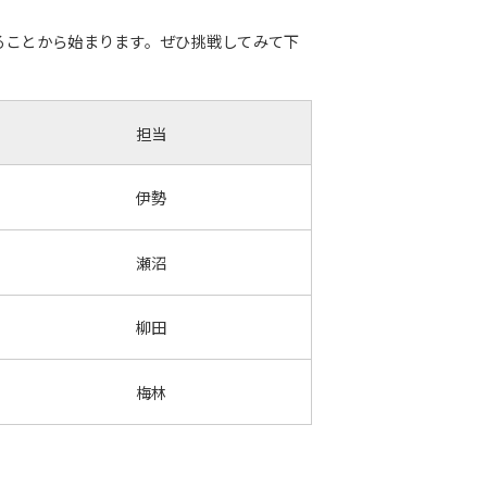
ることから始まります。ぜひ挑戦してみて下
担当
伊勢
瀬沼
柳田
梅林