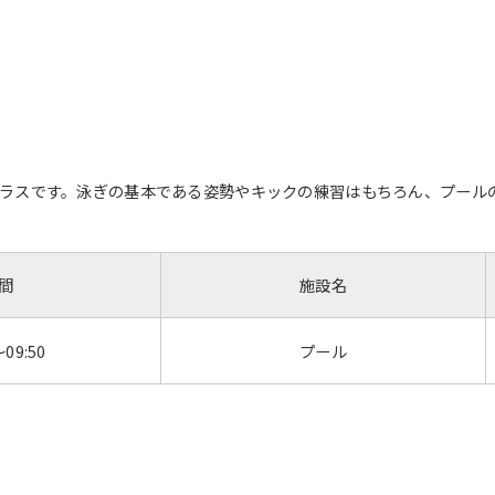
ラスです。泳ぎの基本である姿勢やキックの練習はもちろん、プール
間
施設名
～09:50
プール