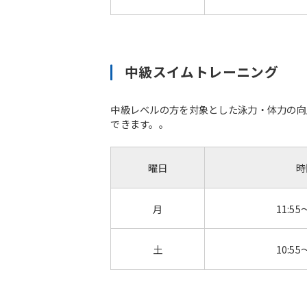
中級スイムトレーニング
中級レベルの方を対象とした泳力・体力の向
できます。。
曜日
時
月
11:55
土
10:55