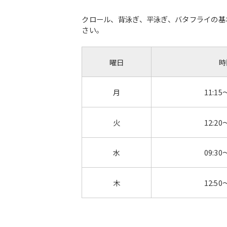
クロール、背泳ぎ、平泳ぎ、バタフライの基
さい。
曜日
時
月
11:15
火
12:20
水
09:30
木
12:50