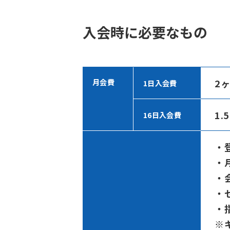
入会時に必要なもの
2
月会費
1日入会費
1.
16日入会費
・
・月
・
・
・
※