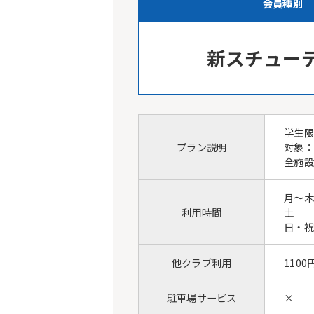
会員種別
新スチュー
学生限
プラン説明
対象：
全施設
月～木
利用時間
土 9
日・祝 
他クラブ利用
1100
駐車場サービス
×