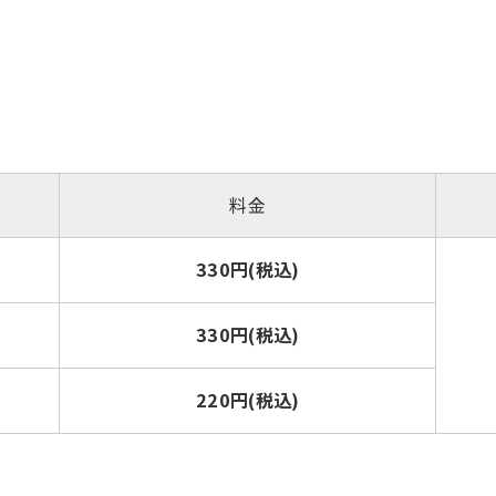
However, if you use an automatic
translation service, the Japanese
version of this website will be
translated mechanically, so it may
not be an accurate translation.
The translation may differ from the
original content. We ask that you
fully understand this before using
the service.
料金
Automatic translation start
330円(税込)
330円(税込)
220円(税込)