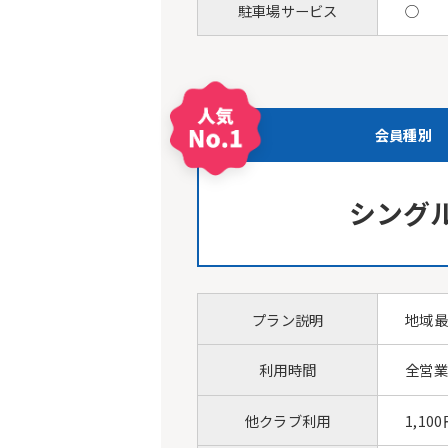
駐車場サービス
○
会員種別
シング
プラン説明
地域最
利用時間
全営
他クラブ利用
1,10