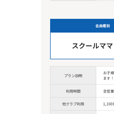
会員種別
スクールママ
お子様
プラン説明
ます
利用時間
全営
他クラブ利用
1,10