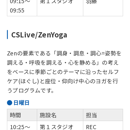
09:15～
第１スタジオ
羽藤
fully
09:55
understand
this
CSLive/ZenYoga
before
using
the
Zenの要素である「調身・調息・調心=姿勢を
service.
調える・呼吸を調える・心を静める」の考え
をベースに季節ごとのテーマに沿ったセルフ
ケア(ほぐし)と座位・仰向け中心のヨガを行
Automatic translation
うプログラムです。
日
曜日
時間
施設名
担当
10:25～
第１スタジオ
REC