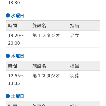
13:30
is
automatically
水
曜日
translated
時間
施設名
担当
into
English.
19:20～
第１スタジオ
足立
Click
20:00
the
木
曜日
link
below
時間
施設名
担当
(start
12:55～
第１スタジオ
羽藤
automatic
13:35
translation)
to
土
曜日
return