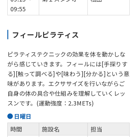
version
09:55
of
this
フィールピラティス
website
will
ピラティステクニックの効果を体を動かしな
be
がら感じていきます。フィールには[手探りす
translated
る][触って調べる]や[味わう][分かる]という意
mechanically,
味があります。エクササイズを行いながらご
so
自身の体の具合や仕組みを理解していくレッ
it
スンです。(運動強度：2.3METs)
may
not
日
曜日
be
時間
施設名
担当
an