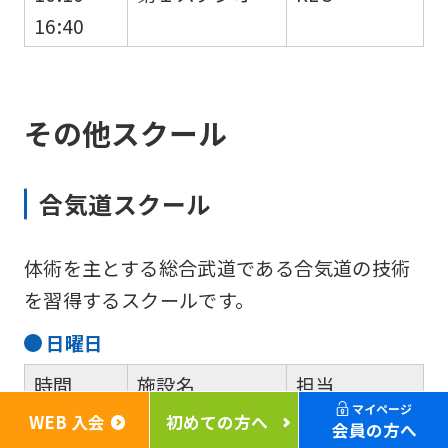
16:40
その他スクール
合気道スクール
体術を主とする総合武道である合気道の技術
を習得するスクールです。
日
曜日
時間
施設名
担当
マイページ
WEB 入会
初めての方へ
17:00～
第１スタジオ
会員の方へ