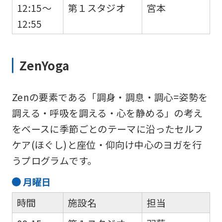
12:15～
第１スタジオ
宮本
accurate
12:55
translation.
The
translation
ZenYoga
may
differ
Zenの要素である「調身・調息・調心=姿勢を
from
調える・呼吸を調える・心を静める」の考え
the
をベースに季節ごとのテーマに沿ったセルフ
original
ケア(ほぐし)と座位・仰向け中心のヨガを行
content.
うプログラムです。
We
月
曜日
ask
that
時間
施設名
担当
you