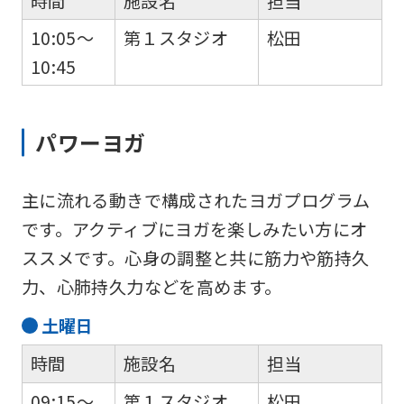
時間
施設名
担当
to
10:05～
第１スタジオ
松田
the
10:45
top
page.
However,
パワーヨガ
if
you
主に流れる動きで構成されたヨガプログラム
use
です。アクティブにヨガを楽しみたい方にオ
an
ススメです。心身の調整と共に筋力や筋持久
automatic
力、心肺持久力などを高めます。
translation
土
曜日
service,
時間
施設名
担当
the
Japanese
09:15～
第１スタジオ
松田