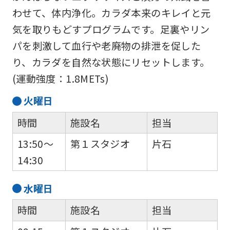
わせて、体内浄化。カラダ本来のキレイと元
気を取りもどすプログラムです。足裏やリン
パを刺激して血行や老廃物の排泄を促した
り、カラダを自然な状態にリセットします。
(運動強度：1.8METs)
火
曜日
時間
施設名
担当
13:50～
第１スタジオ
片石
14:30
水
曜日
時間
施設名
担当