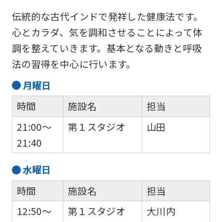
伝統的な古代インドで発祥した健康法です。
心とカラダ、気を調和させることによって体
調を整えていきます。基本となる動きと呼吸
法の習得を中心に行います。
月
曜日
時間
施設名
担当
For
21:00～
第１スタジオ
山田
foreigners
21:40
Central
水
曜日
Sports
時間
施設名
担当
official
12:50～
第１スタジオ
大川内
website