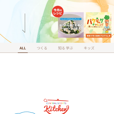
ALL
つくる
知る 学ぶ
キッズ