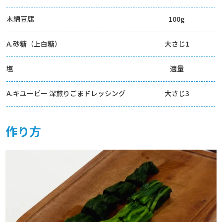
木綿豆腐
100g
A.砂糖（上白糖）
大さじ1
塩
適量
A.キユーピー 深煎りごまドレッシング
大さじ3
作り方