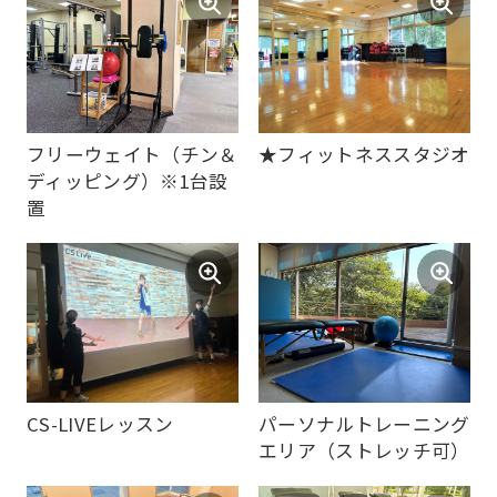
We
ask
that
you
フリーウェイト（チン＆
★フィットネススタジオ
fully
ディッピング）※1台設
understand
置
this
before
using
the
service.
CS-LIVEレッスン
パーソナルトレーニング
Automatic translation
エリア（ストレッチ可）