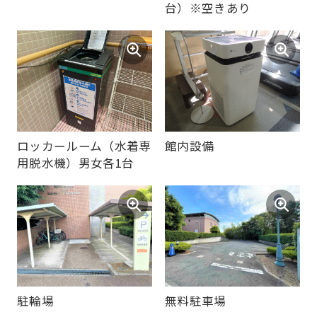
台）※空きあり
ロッカールーム（水着専
館内設備
用脱水機）男女各1台
駐輪場
無料駐車場