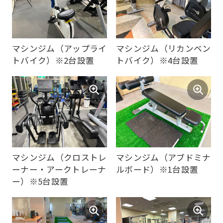
automatic
translation)
to
マシンジム（アップライ
マシンジム（リカンベン
return
トバイク）※2台設置
トバイク）※4台設置
to
the
top
page.
However,
if
マシンジム（クロストレ
マシンジム（アブドミナ
you
ーナー・アークトレーナ
ルボード）※1台設置
ー）※5台設置
use
an
automatic