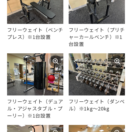
may
not
be
フリーウェイト（ベンチ
フリーウェイト（プリチ
an
プレス）※1台設置
ャーカールベンチ）※1
accurate
台設置
translation.
The
translation
may
differ
from
フリーウェイト（デュア
フリーウェイト（ダンベ
ル・アジャスタブル・プ
ル）※1kg～20kg
the
ーリー）※1台設置
original
content.