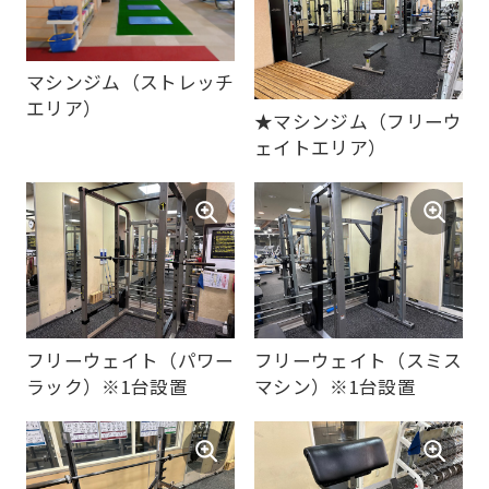
translation
service,
マシンジム（ストレッチ
the
エリア）
★マシンジム（フリーウ
Japanese
ェイトエリア）
version
of
this
website
will
be
フリーウェイト（パワー
フリーウェイト（スミス
translated
ラック）※1台設置
マシン）※1台設置
mechanically,
so
it