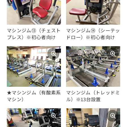
Central
Sports
official
マシンジム⑬（チェスト
マシンジム⑭（シーテッ
website
プレス）※初心者向け
ドロー）※初心者向け
is
automatically
translated
into
English.
Click
★マシンジム（有酸素系
マシンジム（トレッドミ
the
マシン）
ル）※13台設置
link
below
(start