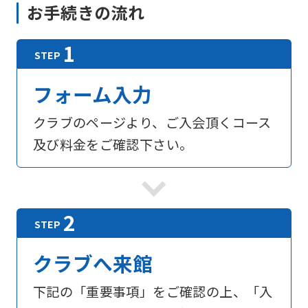
お手続きの流れ
translation)
to
return
to
フォーム入力
the
クラブのページより、ご入会頂くコース
top
及び料金をご確認下さい。
page.
However,
if
you
use
an
クラブへ来館
automatic
下記の「重要事項」をご確認の上、「入
translation