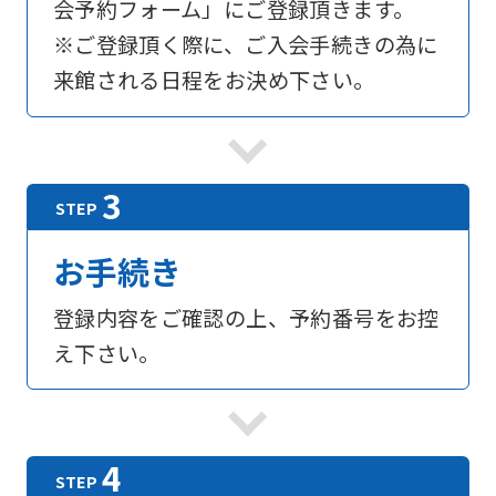
会予約フォーム」にご登録頂きます。
service,
※ご登録頂く際に、ご入会手続きの為に
the
来館される日程をお決め下さい。
Japanese
version
of
this
website
お手続き
will
be
登録内容をご確認の上、予約番号をお控
translated
え下さい。
mechanically,
so
it
may