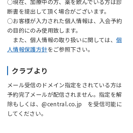
○現在、加療中の方、薬を飲んでいる方は診
ask
断書を提出して頂く場合がございます。
that
○お客様が入力された個人情報は、入会予約
you
の目的にのみ使用致します。
fully
また、個人情報の取り扱いに関しては、
個
understand
人情報保護方針
をご参照下さい。
this
before
クラブより
using
the
メール受信のドメイン指定をされている方は
service.
予約完了メールが配信されません。指定を解
除もしくは、@central.co.jp を受信可能に
Automatic translation
してください。