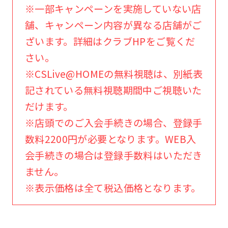
※一部キャンペーンを実施していない店
Sports
舗、キャンペーン内容が異なる店舗がご
official
ざいます。詳細はクラブHPをご覧くだ
website
さい。
is
※CSLive@HOMEの無料視聴は、別紙表
automatically
記されている無料視聴期間中ご視聴いた
translated
だけます。
into
※店頭でのご入会手続きの場合、登録手
English.
数料2200円が必要となります。WEB入
Click
会手続きの場合は登録手数料はいただき
the
ません。
link
※表示価格は全て税込価格となります。
below
(start
automatic