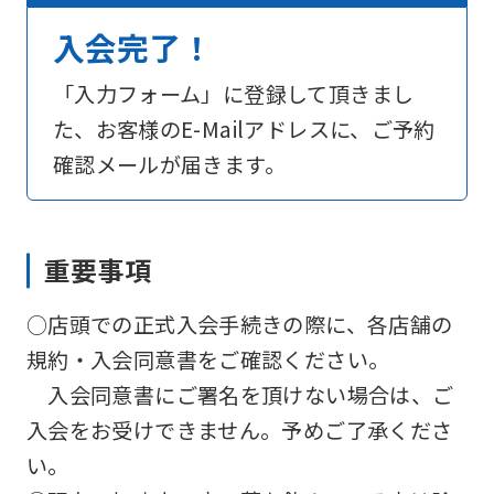
not
入会完了！
be
「入力フォーム」に登録して頂きまし
an
た、お客様のE-Mailアドレスに、ご予約
accurate
確認メールが届きます。
translation.
The
translation
重要事項
may
differ
○店頭での正式入会手続きの際に、各店舗の
from
規約・入会同意書をご確認ください。
the
入会同意書にご署名を頂けない場合は、ご
original
入会をお受けできません。予めご了承くださ
content.
い。
We