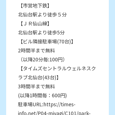
an
【市営地下鉄】
accurate
北仙台駅より徒歩５分
translation.
【ＪＲ仙山線】
The
北仙台駅より徒歩5分
translation
【ビル隣接駐車場(70台)】
may
2時間半まで無料
differ
（以降20分毎:100円）
from
【タイムズセントラルウェルネスク
the
ラブ北仙台(43台)】
original
3時間半まで無料
content.
We
(以降1時間毎：600円)
ask
駐車場URL:https://times-
that
info.net/P04-miyagi/C101/park-