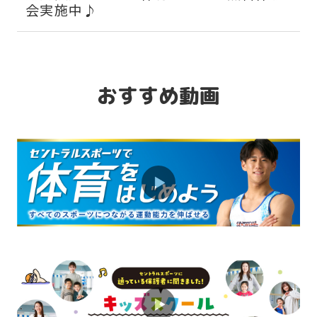
会実施中♪
2026.07.28
お知らせ
組み合わせで運動能力を上げよう！ミッ
おすすめ動画
クスコースのご案内
2026.07.28
お知らせ
プラスワンで楽しさアップ！ミックスコ
ースが人気です♪
2026.07.28
お知らせ
保護者の皆様へ。運動系の習い事をおす
すめする理由はこちら