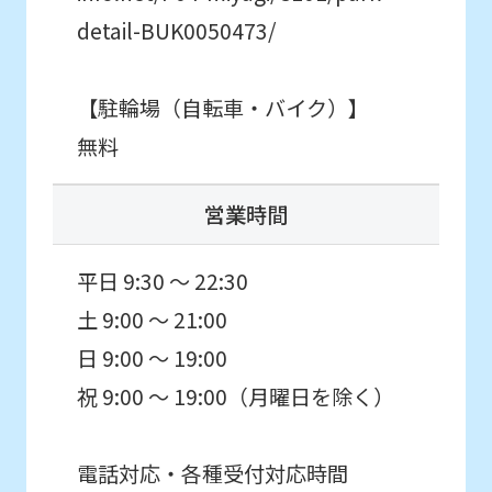
you
detail-BUK0050473/
fully
understand
【駐輪場（自転車・バイク）】
this
無料
before
using
営業時間
the
service.
平日 9:30 ～ 22:30
土 9:00 ～ 21:00
Automatic translation
日 9:00 ～ 19:00
祝 9:00 ～ 19:00（月曜日を除く）
電話対応・各種受付対応時間