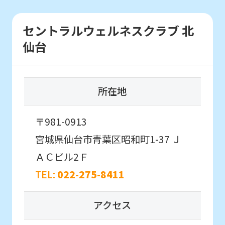
Japanese
version
セントラルウェルネスクラブ 北
初めての方を対象としたはじめて体験に
of
参加したいお子様はこちら
仙台
this
website
はじめて体験・
will
所在地
各種イベント申込
be
translated
〒981-0913
こんなお子さまにおすすめ
mechanically,
宮城県仙台市青葉区昭和町1-37
Ｊ
通常スクールに入会する前に
初めてのお子さま同士のクラスで
so
ＡＣビル2Ｆ
スクールを体験したい方。
it
TEL:
022-275-8411
may
not
アクセス
be