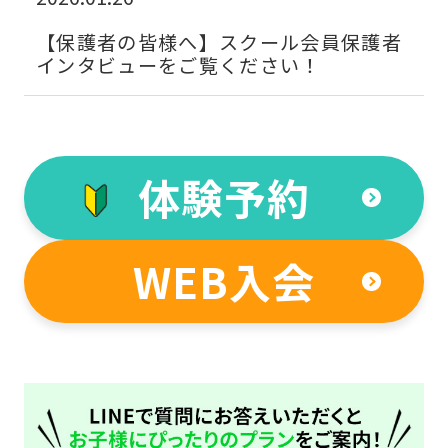
【保護者の皆様へ】スクール会員保護者
インタビューをご覧ください！
体験予約
For
WEB入会
foreigners
Central
Sports
official