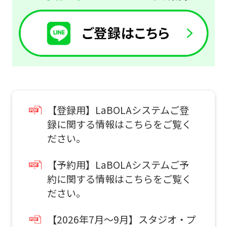
website
is
automatically
translated
into
English.
Click
【登録用】LaBOLAシステムご登
the
録に関する情報はこちらをご覧く
ださい。
link
below
【予約用】LaBOLAシステムご予
(start
約に関する情報はこちらをご覧く
automatic
ださい。
translation)
【2026年7月～9月】スタジオ・プ
to