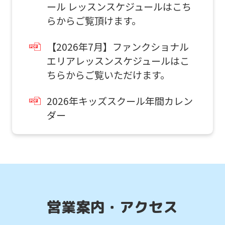
ール レッスンスケジュールはこち
return
らからご覧頂けます。
to
the
【2026年7月】ファンクショナル
top
エリアレッスンスケジュールはこ
page.
ちらからご覧いただけます。
通常スクールを体験したい
However,
お子様はこちら
2026年キッズスクール年間カレン
if
ダー
you
スクール
use
体験申込
an
automatic
こんなお子さまにおすすめ
translation
スクール入会を検討していて、
service,
営業案内・アクセス
入会前に実際のクラスの雰囲気を
体験したい方。
the