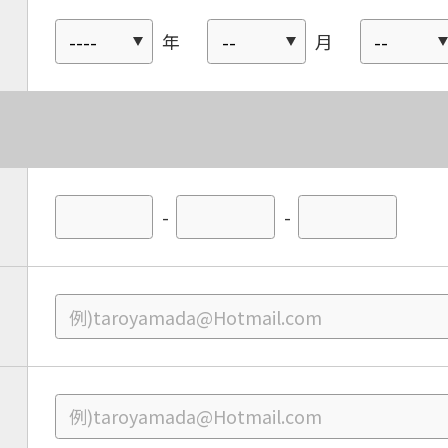
年
月
-
-
For foreigners
Central Sports official website is
automatically translated into
English. Click the link below (start
automatic translation) to return to
the top page.