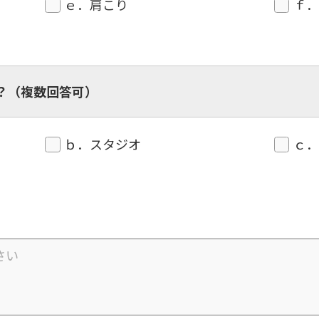
ｅ．肩こり
ｆ
？（複数回答可）
ｂ．スタジオ
ｃ