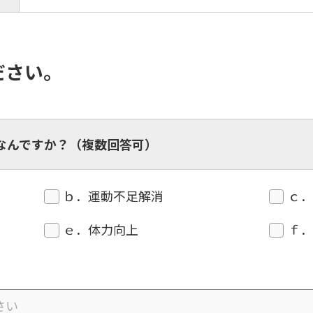
However, if you use an automatic
translation service, the Japanese
version of this website will be
translated mechanically, so it may
not be an accurate translation.
ださい。
The translation may differ from the
original content. We ask that you
fully understand this before using
the service.
なんですか？（複数回答可）
Automatic translation start
ｂ．運動不足解消
ｃ
ｅ．体力向上
ｆ