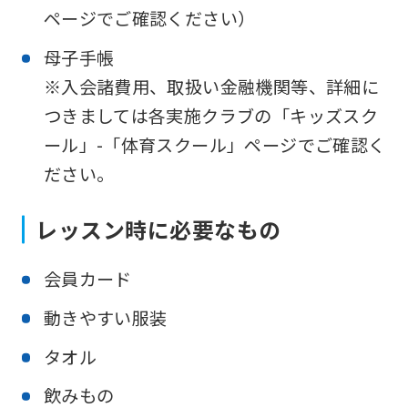
t
ページでご確認ください）
m
母子手帳
a
※入会諸費用、取扱い金融機関等、詳細に
y
つきましては各実施クラブの「キッズスク
n
ール」-「体育スクール」ページでご確認く
o
ださい。
t
b
レッスン時に必要なもの
e
a
会員カード
n
動きやすい服装
a
タオル
c
c
飲みもの