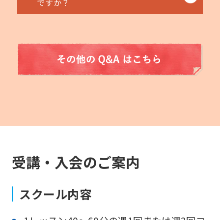
ですか？
b
e
t
r
a
n
s
l
a
t
受講・入会のご案内
e
d
スクール内容
m
e