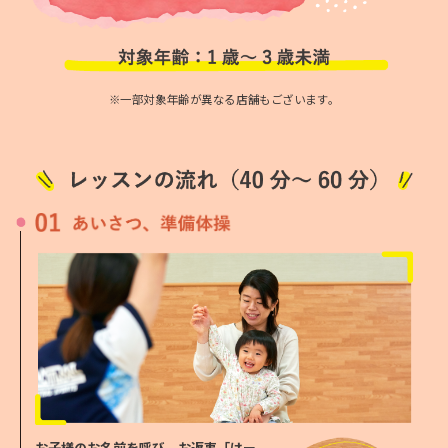
E
n
g
※一部対象年齢が異なる店舗もございます。
l
i
s
h
.
C
l
i
c
k
t
お子様のお名前を呼び、お返事「はー