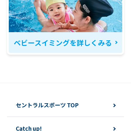
o
n
.
T
h
ベビースイミングを詳しくみる
e
t
r
a
n
s
セントラルスポーツ TOP
l
a
t
Catch up!