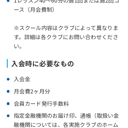
1レッスン40～60分の週1回または週2回コ
c
ース（月会費制）
h
a
※スクール内容はクラブによって異なりま
n
す。詳細は各クラブにお問い合わせくださ
i
い。
c
a
入会時に必要なもの
l
l
入会金
y
月会費2ヶ月分
,
会員カード発行手数料
s
o
指定金融機関のお届け印、通帳（取扱い金
i
融機関については、各実施クラブのホーム