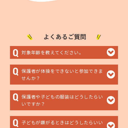
h
i
s
w
e
b
対象年齢を教えてください。
s
i
保護者が体操をできないと参加できま
t
せんか？
e
w
保護者や子どもの服装はどうしたらい
i
いですか？
l
l
子どもが嫌がるときはどうしたらいい