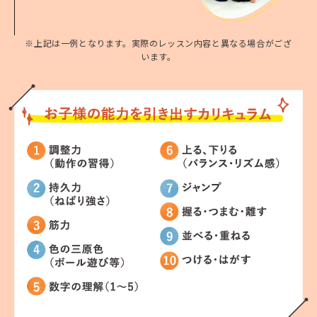
t
u
※上記は一例となります。実際のレッスン内容と異なる場合がござ
r
います。
n
t
o
t
h
e
t
o
p
p
a