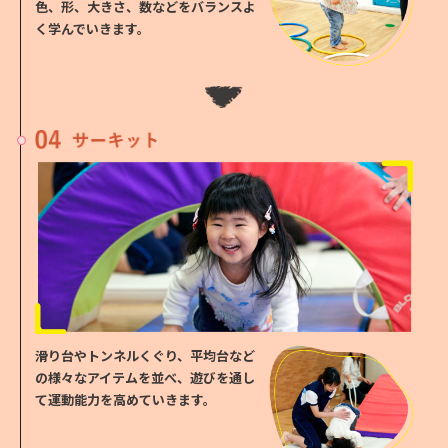
a
色、形、大きさ、数などをバランスよ
く学んでいきます。
n
s
l
a
t
i
o
n
)
t
滑り台やトンネルくぐり、平均台など
o
の様々なアイテムを並べ、遊びを通し
r
て運動能力を高めていきます。
e