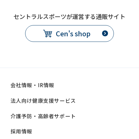
o
m
セントラルスポーツが運営する通販サイト
t
Cen's shop
h
e
o
r
i
g
会社情報・IR情報
i
法人向け健康支援サービス
n
a
介護予防・高齢者サポート
l
採用情報
c