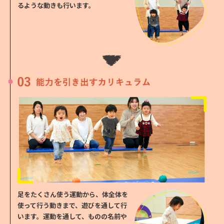
a
るような
動きも行います。
r
t
a
u
t
o
m
a
t
i
c
足をたくさん使う運動から、体全体を
t
使って行う動きまで、遊びを通して行
r
います。
運動を通して、ものの名前や