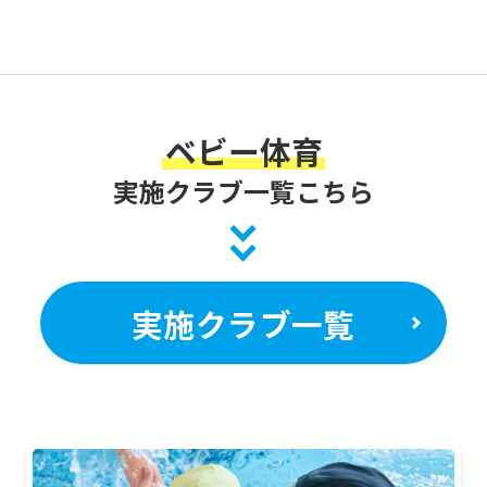
u
r
a
t
ベビー体育
e
t
実施クラブ一覧こちら
r
a
n
実施クラブ一覧
s
l
a
t
i