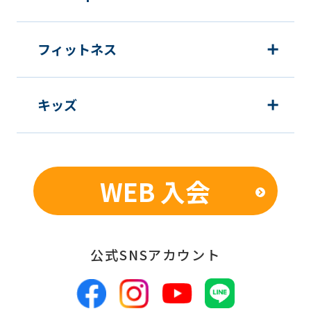
i
o
フィットネス
n
m
a
キッズ
y
d
i
WEB 入会
f
f
e
r
公式SNSアカウント
f
r