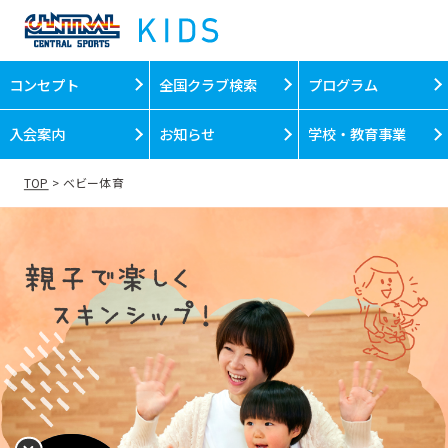
s
a
u
コンセプト
全国クラブ検索
プログラム
t
入会案内
お知らせ
学校・教育事業
o
m
TOP
ベビー体育
a
t
i
c
a
l
l
y