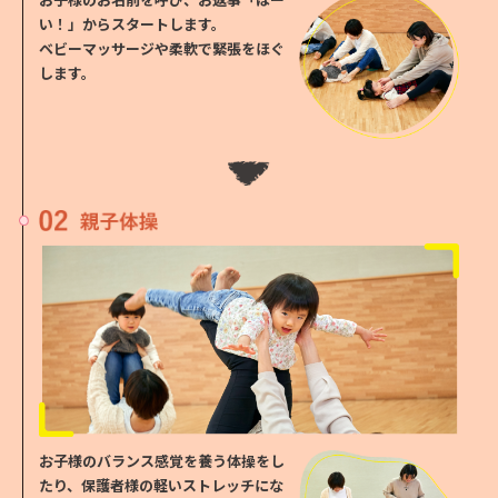
h
い！」からスタートします。
e
ベビーマッサージや柔軟で緊張をほぐ
します。
l
i
n
k
b
e
l
o
w
(
s
お子様のバランス感覚を養う体操をし
t
たり、
保護者様の軽いストレッチにな