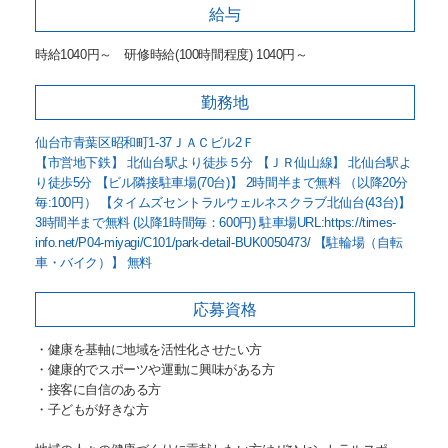
給与
時給1040円～ 研修時給(100時間程度) 1040円～
勤務地
仙台市青葉区昭和町1-37ＪＡＣビル2Ｆ
【市営地下鉄】 北仙台駅より徒歩５分 【ＪＲ仙山線】 北仙台駅よ
り徒歩5分 【ビル隣接駐車場(70台)】 2時間半まで無料 （以降20分
毎:100円） 【タイムズセントラルウェルネスクラブ北仙台(43台)】
3時間半まで無料 (以降1時間毎：600円) 駐車場URL:https://times-
info.net/P04-miyagi/C101/park-detail-BUK0050473/ 【駐輪場（自転
車・バイク）】 無料
応募資格
・健康を基軸に地域を活性化させたい方
・健康的でスポーツや運動に興味がある方
・接客に自信のある方
・子どもが好きな方