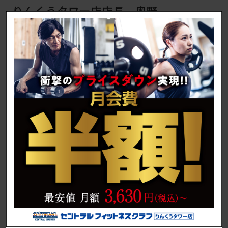
りんくうタワー店店長 奥野
you
use
an
りんくうタワー店へようこ
automatic
そ！高層ビルの中とは思えな
translation
いマシンジムとスタジオで、
service,
心身ともに健康な時間をお過
the
ごしください。
Japanese
version
of
this
体験予約
website
will
be