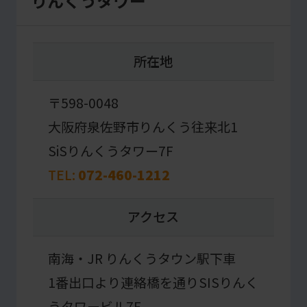
りんくうタワー
from
the
original
所在地
content.
We
〒598-0048
ask
大阪府泉佐野市りんくう往来北1
that
SiSりんくうタワー7F
you
TEL:
072-460-1212
fully
understand
アクセス
this
before
南海・JR りんくうタウン駅下車
using
1番出口より連絡橋を通りSISりんく
the
うタワービル7F