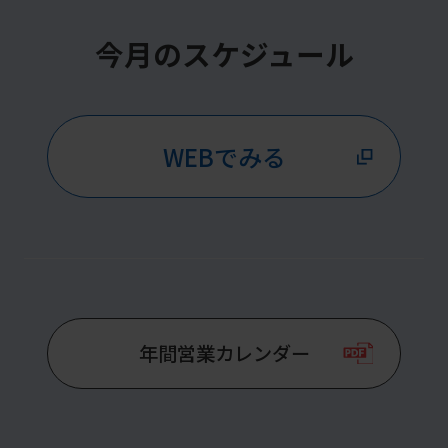
For
今月のスケジュール
foreigners
Central
WEBでみる
Sports
official
website
is
automatically
translated
年間営業カレンダー
into
English.
Click