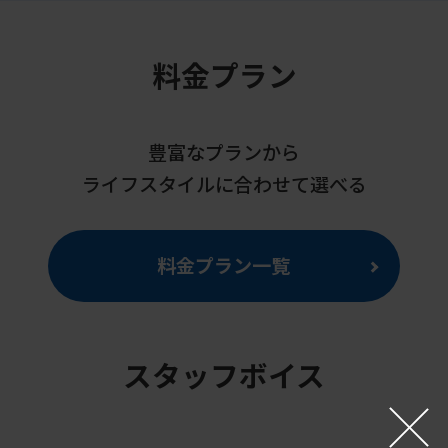
the
link
料金プラン
below
(start
automatic
豊富なプランから
translation)
ライフスタイルに合わせて選べる
to
return
料金プラン一覧
to
the
top
スタッフボイス
page.
However,
if