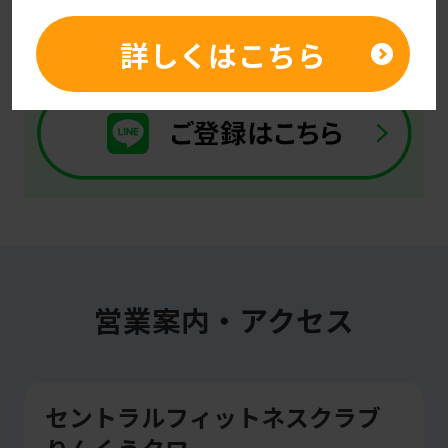
translated
詳しくはこちら
mechanically,
so
it
may
not
be
an
accurate
translation.
営業案内・アクセス
The
translation
may
セントラルフィットネスクラブ
differ