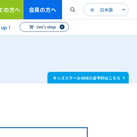
ての方へ
会員の方へ
日本語
h up！
Cen's shop
キッズスクールWEB入会予約はこちら