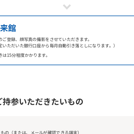
However, if you use an automatic
translation service, the Japanese
version of this website will be
translated mechanically, so it may
来館
not be an accurate translation.
The translation may differ from the
original content. We ask that you
のご登録、顔写真の撮影をさせていただきます。
fully understand this before using
定いただいた銀行口座から毎月自動引き落としになります。）
the service.
きは15分程度かかります。
Automatic translation start
ご持参いただきたいもの
たもの（または、メールが確認できる端末）