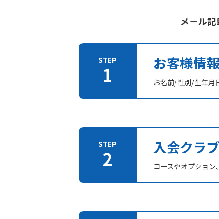
メール記
お客様情
お名前/性別/生年月
入会クラ
コースやオプション