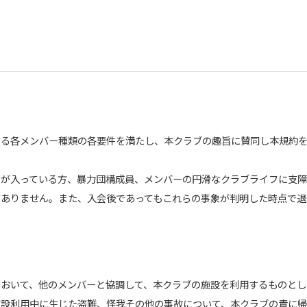
める各メンバー種類の各要件を満たし、本クラブの趣旨に賛同し本規約
のが入っている方、暴力団構成員、メンバーの円滑なクラブライフに支
がありません。また、入会後であってもこれらの事象が判明した時点で退
おいて、他のメンバーと協調して、本クラブの施設を利用するものとし
施設利用中に生じた盗難、怪我その他の事故について、本クラブの責に帰